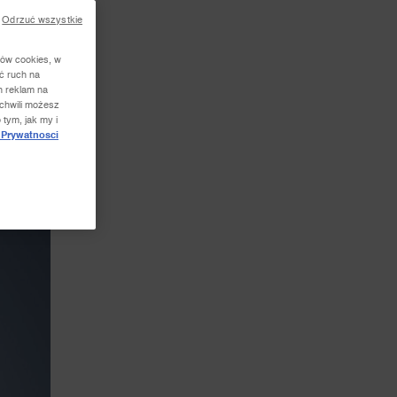
Odrzuć wszystkie
ków cookies, w
ć ruch na
h reklam na
 chwili możesz
 tym, jak my i
 Prywatnosci