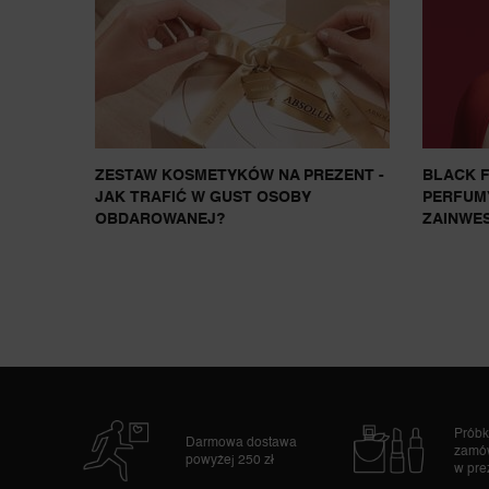
ZESTAW KOSMETYKÓW NA PREZENT -
BLACK F
JAK TRAFIĆ W GUST OSOBY
PERFUM
OBDAROWANEJ?
ZAINWE
Próbk
Darmowa dostawa
zamó
powyżej 250 zł
w pre