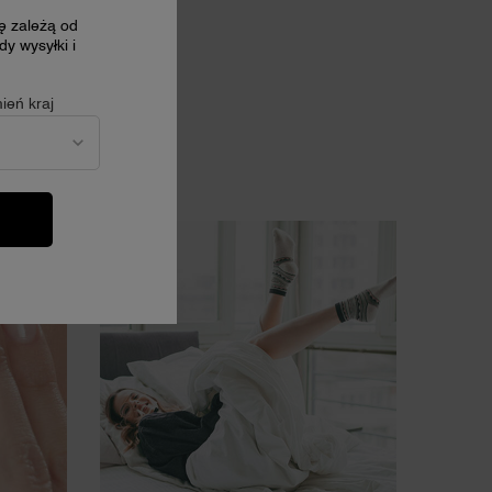
cę zależą od
y wysyłki i
ień kraj