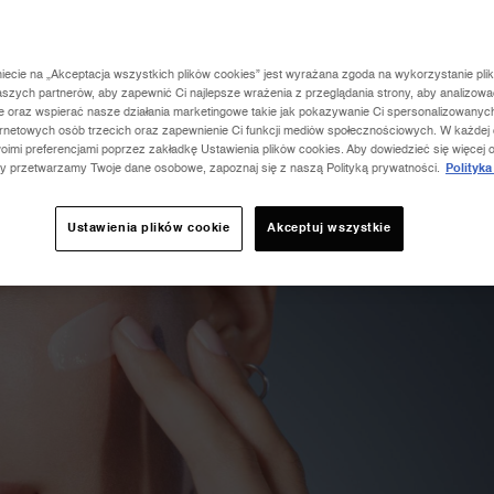
 PRZECIWZMARSZCZKOWEGO?
CZĄĆ STOSOWAĆ ANTI-AGING
niecie na „Akceptacja wszystkich plików cookies” jest wyrażana zgoda na wykorzystanie pli
aszych partnerów, aby zapewnić Ci najlepsze wrażenia z przeglądania strony, aby analizowa
ie oraz wspierać nasze działania marketingowe takie jak pokazywanie Ci spersonalizowanyc
ernetowych osób trzecich oraz zapewnienie Ci funkcji mediów społecznościowych. W każdej
oimi preferencjami poprzez zakładkę Ustawienia plików cookies. Aby dowiedzieć się więcej o
zy przetwarzamy Twoje dane osobowe, zapoznaj się z naszą Polityką prywatności.
Polityka
Ustawienia plików cookie
Akceptuj wszystkie