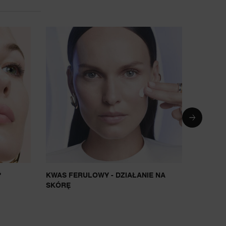
I
?
KWAS FERULOWY - DZIAŁANIE NA
JAK RO
SKÓRĘ