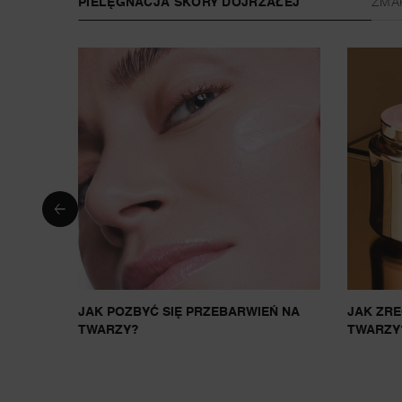
PIELĘGNACJA SKÓRY DOJRZAŁEJ
ZMA
ARZY –
JAK POZBYĆ SIĘ PRZEBARWIEŃ NA
JAK ZR
F 20
TWARZY?
TWARZY