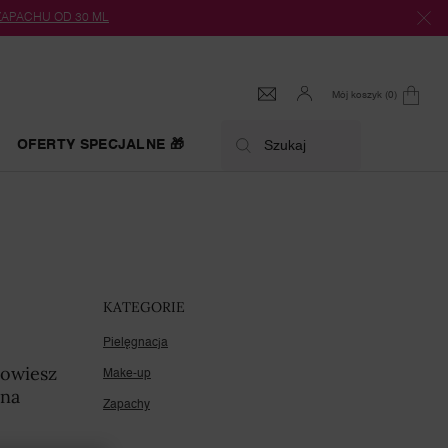
 ZAPACHU OD 30 ML
Mój koszyk
0
0 produkt
OFERTY SPECJALNE 🎁
Szukaj
KATEGORIE
Pielęgnacja
dowiesz
Make-up
 na
Zapachy