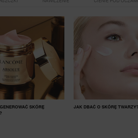
RSZCZKI
NAWILŻENIE
CIENIE POD OCZAM
EGENEROWAĆ SKÓRĘ
JAK DBAĆ O SKÓRĘ TWARZY
?