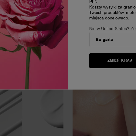
PLN
Koszty wysyłki za grani
Twoich produktów, metod
miejsca docelowego.
I
Nie w United States? Zm
UTYNA
SKŁADNIKI AKTYWNE
ZMIEŃ KRAJ