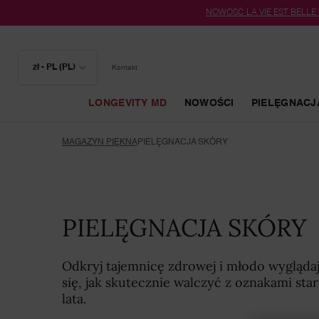
NOWOŚĆ LA VIE EST BELLE
zł - PL (PL)
Kontakt
LONGEVITY MD
NOWOŚCI
PIELĘGNACJ
Główna zawartość
MAGAZYN PIĘKNA
PIELĘGNACJA SKÓRY
PIELĘGNACJA SKÓRY
Odkryj tajemnicę zdrowej i młodo wygląda
się, jak skutecznie walczyć z oznakami star
lata.