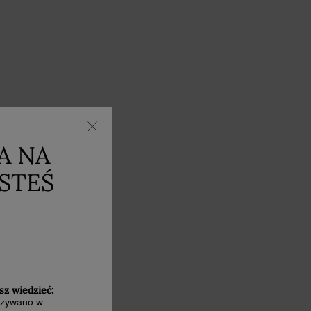
A NA
ESTEŚ
sz wiedzieć:
kazywane w