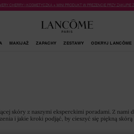
 VERY CHERRY | KOSMETYCZKA + MINI PRODUKT W PREZENCIE PRZY ZAKUPIE
A
MAKIJAŻ
ZAPACHY
ZESTAWY
ODKRYJ LANCÔME
jącej skóry z naszymi eksperckimi poradami. Z nami 
zenia i jakie kroki podjąć, by cieszyć się piękną skórą