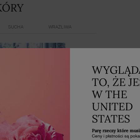
KÓRY
SUCHA
WRAŻLIWA
WYGLĄD
TO, ŻE J
W THE
UNITED
STATES
Parę rzeczy które musi
EST MIKROBIOM SKÓRY?
Ceny i płatności są po