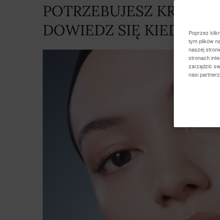
POTRZEBUJESZ KREMU
DOWIEDZ SIĘ KIEDY ZA
Poprzez klik
tym plików n
naszej stron
stronach int
zarządzić sw
nasi partner