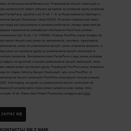
dresu e-mail
personal-da@loreal.com
. Przetwarzanie danych osobowych w
yżej wymienionych celach odbywać się będzie na podstawie zgody wyrażonej
rzez Panią/Pana, zgodnie z art. 6 ust. 1. lit. a) Rozporządzenia Ogólnego o
chronie Danych Osobowych (dalej RODO). W ramach realizacji tych celów
ane mogą być wykorzystane w procesie profilowania, którego celem jest jak
ajlepsze dopasowanie przesyłanych informacji do Pani/Pana potrzeb i
ainteresowań (art. 6 ust. 1 lit. f RODO). Posiada Pani/Pan prawo dostępu do
reści swoich danych oraz prawo ich sprostowania, usunięcia, ograniczenia
rzetwarzania, prawo do przenoszenia danych, prawo wniesienia sprzeciwu, a
akże prawo do wycofania zgody na przetwarzanie danych osobowych w
owolnym momencie. Skorzystanie przez Panią/Pana z tego prawa pozostaje
ez wpływu na zgodność z prawem przetwarzania danych osobowych, które
iało miejsce przed wycofaniem zgody. Przysługuje Pan/Pani prawo wniesienia
kargi do Urzędu Ochrony Danych Osobowych, gdy uzna Pani/Pan, iż
rzetwarzanie danych osobowych Pani/Pana dotyczących narusza przepisy
ODO. Informujemy, że zgoda na przetwarzanie danych osobowych do
skazanych powyżej celów może zostać wyrażona przez osobę, która
tutaj
kończyła 16 lat. Pełna treść Polityki Prywatności dostępna jest
ZAPISZ SIĘ
KONTAKTUJ SIĘ Z NAMI