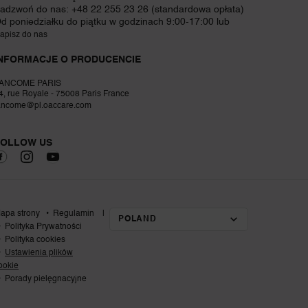
adzwoń do nas: +48 22 255 23 26 (standardowa opłata)
d poniedziałku do piątku w godzinach 9:00-17:00 lub
apisz do nas
NFORMACJE O PRODUCENCIE
ANCOME PARIS
4, rue Royale - 75008 Paris France
ancome@pl.oaccare.com
FOLLOW US
apa strony
Regulamin
POLAND
ZMIEŃ LOKALIZACJĘ
Polityka Prywatności
Polityka cookies
Ustawienia plików
ookie
Porady pielęgnacyjne