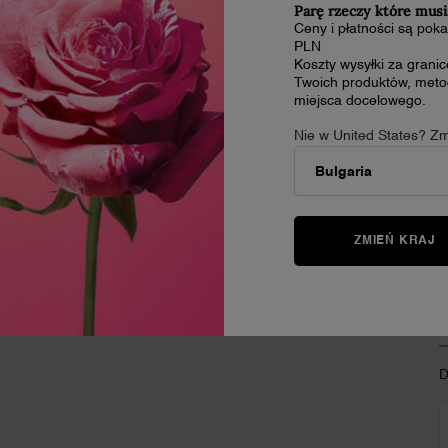
Parę rzeczy które musi
Ceny i płatności są po
i do każdego
PLN
Wypróbuj
wienia
Koszty wysyłki za grani
nasze e-serwisy
zencie
Twoich produktów, metod
miejsca docelowego.
Nie w United States? Zm
Z
O Lancôme
PERFUMY
90 Lat Lancôme
Odkryj swój zapach
(
Nasze Oferty
Bestsellery
Black Friday
Zestawy prezentowe
ZMIEŃ KRAJ
FAQs
I
Kariera
A
D