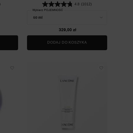
)
4.8
(1012)
Wybierz POJEMNOŚĆ
329,00 zł
Y HYDRA ZEN ANTI-STRESS RICH BĘDZIE DOSTĘPNY/A
DODAJ DO KOSZYKA
HYDRA ZEN GEL CRE