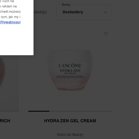
ć ruch na
Sortuj
h reklam na
Sortuj
 chwili możesz
(8 produkty)
Bestsellery
 tym, jak my i
 Prywatnosci
 RICH
HYDRA ZEN GEL CREAM
Krem do twarzy