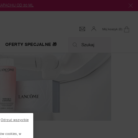
 ZAPACHU OD 30 ML
Mój koszyk
0
0 produkt
OFERTY SPECJALNE 🎁
Szukaj
Odrzuć wszystkie
ków cookies, w