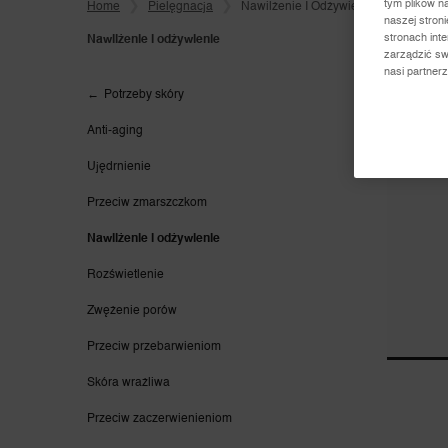
tym plików n
Home
Pielęgnacja
Nawilżenie I Odżywienie
naszej stron
stronach int
Nawilżenie i odżywienie
zarządzić sw
nasi partner
Nawilżenie i odżywienie
Potrzeby skóry
Anti-aging
Ujędrnienie
Przeciw zmarszczkom
Nawilżenie i odżywienie
Rozświetlenie
Zwężenie porów
Przeciw przebarwieniom
Skóra wrażliwa
Przeciw zaczerwienieniom