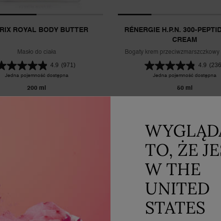
RIX ROYAL BODY BUTTER
RÉNERGIE H.P.N. 300-PEPTI
CREAM
Masło do ciała
Bogaty krem przeciwzmarszczkowy 
4.9
(971)
4.9
(236
Jedna pojemność dostępna
Jedna pojemność dostępna
200 ml
50 ml
289,00 zł
569,00 zł
WYGLĄD
DODAJ DO KOSZYKA
NUTRIX ROYAL BODY BUTTER
DODAJ DO KOSZYKA
TO, ŻE J
W THE
ZAŁADUJ WIĘCEJ PRODU
UNITED
STATES