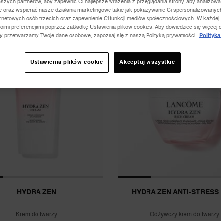
aszych partnerów, aby zapewnić Ci najlepsze wrażenia z przeglądania strony, aby analizowa
ie oraz wspierać nasze działania marketingowe takie jak pokazywanie Ci spersonalizowanyc
ernetowych osób trzecich oraz zapewnienie Ci funkcji mediów społecznościowych. W każdej
oimi preferencjami poprzez zakładkę Ustawienia plików cookies. Aby dowiedzieć się więcej o
zy przetwarzamy Twoje dane osobowe, zapoznaj się z naszą Polityką prywatności.
Polityka
Ustawienia plików cookie
Akceptuj wszystkie
HYDRA ZEN
HYDRA ZEN ANTI-STRESS
Krem do twarzy
Odżywczy krem do twarzy