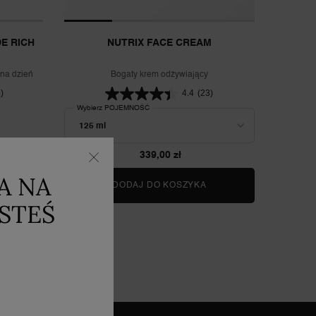
DE RICH
NUTRIX FACE CREAM
na dzień
Bogaty krem odżywiający
)
4.4
(23)
Wybierz POJEMNOŚĆ
339,00 zł
A NA
RÉNERGIE H.P.N. 300-PEPTIDE RICH CREAM
DODAJ DO KOSZYKA
NUTRIX FACE CREAM
ESTEŚ
KTÓW