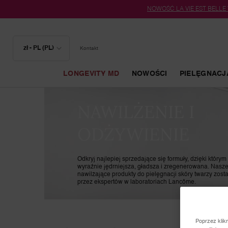
NOWOŚĆ LA VIE EST BELLE
zł - PL (PL)
Kontakt
LONGEVITY MD
NOWOŚCI
PIELĘGNACJ
Główna zawartość
NAWILŻENIE I
ODŻYWIENIE
Odkryj najlepiej sprzedające się formuły, dzięki którym 
wyraźnie jędrniejsza, gładsza i zregenerowana. Nasze 
nawilżające produkty do pielęgnacji skóry twarzy zost
przez ekspertów w laboratoriach Lancôme.
Poprzez klik