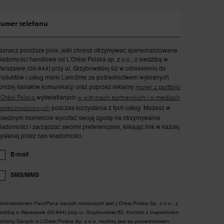
umer telefonu
aznacz poniższe pola, jeśli chcesz otrzymywać spersonalizowane
iadomości handlowe od L'Oréal Polska sp. z o.o., z siedzibą w
arszawie (00-844) przy ul. Grzybowskiej 62 w odniesieniu do
roduktów i usług marki Lancôme za pośrednictwem wybranych
oniżej kanałów komunikacji oraz poprzez reklamy
marek z portfolio
'Oréal Polska
wyświetlanych
w witrynach partnerskich i w mediach
połecznościowych
podczas korzystania z tych usług. Możesz w
owolnym momencie wycofać swoją zgodę na otrzymywanie
iadomości i zarządzać swoimi preferencjami, klikając link w każdej
ysłanej przez nas wiadomości.
E-mail
SMS/MMS
dministratorem Pani/Pana danych osobowych jest L’Oréal Polska Sp. z o.o., z
iedzibą w Warszawie (00-844) przy ul. Grzybowskiej 62. Kontakt z Inspektorem
chrony Danych w L’Oréal Polska Sp. z o.o. możliwy jest za pośrednictwem