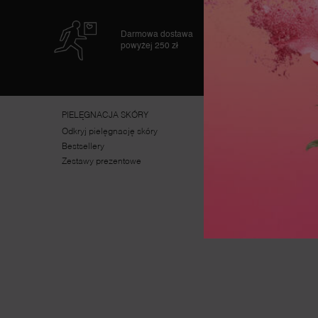
Próbk
Darmowa dostawa
zamó
powyżej 250 zł
w pre
PIELĘGNACJA SKÓRY
MAKIJAŻ
Odkryj pielęgnację skóry
Odkryj makijaż
Bestsellery
Bestsellery
Zestawy prezentowe
Zestawy prezentowe