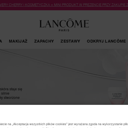
 VERY CHERRY | KOSMETYCZKA + MINI PRODUKT W PREZENCIE PRZY ZAKUPIE
A
MAKIJAŻ
ZAPACHY
ZESTAWY
ODKRYJ LANCÔME
skóra staje się
silnie
ały stworzone
niecie na „Akceptacja wszystkich plików cookies” jest wyrażana zgoda na wykorzystanie pli