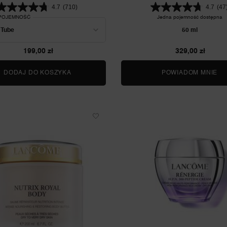
4.7
(710)
4.7
(47
 POJEMNOŚĆ
Jedna pojemność dostępna
50 ml
199,00 zł
329,00 zł
DODAJ DO KOSZYKA
HYDRA ZEN
POWIADOM MNIE
GD