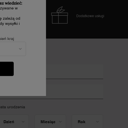
sz wiedzieć:
kazywane w
Łatwe płatności
Dodatkowe usługi
cę zależą od
y wysyłki i
ień kraj
apisz się do newslettera
*)
Pola obowiązkowe
mię
*
dres e-mail
*
ata urodzenia