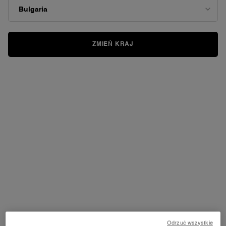
Sortuj
SORTUJ
(42 produkty)
BESTSELLERY
ZAWĘŹ
FILTER MENU
ZMIEŃ KRAJ
NOWOŚĆ
NOWOŚĆ
LA VIE EST BELLE VERY CHERRY
Ô COOL – MGIEŁKA DO CIAŁA I
WŁOSÓW
Pierwsza Woody Cherry w Lancôme
Twoja dawka spokoju w flakonie
4.6
(1029)
4.3
(248)
Wybierz POJEMNOŚĆ
Jedna pojemność dostępna
100 ml
Odrzuć wszystkie