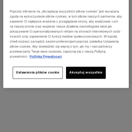
559,00 zł
139,00 zł
Poprzez klikniecie na „Akceptacja wszystkich plików cookies” jest wyrażana
zgoda na wykorzystanie plików cookies, w tym plików naszych partnerów, aby
DODAJ DO KOSZYKA
LA VIE EST BELLE VERY CHERRY
DODAJ DO KOSZYKA
Ô COOL
zapewnić Ci najlepsze wrażenia z przeglądania strony, aby analizować ruch
na naszej stronie oraz wspierać nasze działania marketingowe takie jak
pokazywanie Ci spersonalizowanych reklam na stronach internetowych osób
NOWOŚĆ
NOWOŚĆ
trzecich oraz zapewnienie Ci funkcji mediów społecznościowych. W każdej
chwili możesz zarządzić swoimi preferencjami poprzez zakładkę Ustawienia
plików cookies. Aby dowiedzieć się więcej o tym, jak my i nasi partnerzy
przetwarzamy Twoje dane osobowe, zapoznaj się z naszą Polityką
prywatności.
Polityka Prywatnosci
Ustawienia plików cookie
Akceptuj wszystkie
Ô ZENITH – MGIEŁKA DO CIAŁA I
Ô OUI
WŁOSÓW
Twój sposób na słoneczną radość
Nowa porywająca woda toaletowa w
kolekcji Ô
4.6
(256)
4.7
(50)
Jedna pojemność dostępna
Jedna pojemność dostępna