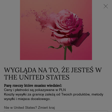
Zapachy dla kobiet
NOWOŚĆ LA VIE EST BELLE VERY CHERRY | KOSMETYCZKA +
Powrót
DEFINIUJ PRZEZ
MINI PRODUKT W PREZENCIE PRZY ZAKUPIE ZAPACHU OD
30 ML
Cena
0
Mój
0 produkt
koszyk
Główna zawartość
ZAPACHY DLA KOBIET
WYGLĄDA NA TO, ŻE JESTEŚ W
THE UNITED STATES
Parę rzeczy które musisz wiedzieć:
Ceny i płatności są pokazywane w PLN
Koszty wysyłki za granicę zależą od Twoich produktów, metody
wysyłki i miejsca docelowego.
Nie w United States? Zmień kraj
Home
Zapachy