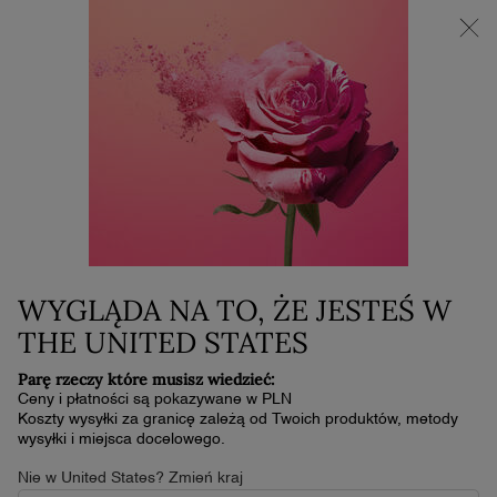
NOWOŚĆ LA VIE EST BELLE VERY CHERRY | KOSMETYCZKA +
MINI PRODUKT W PREZENCIE PRZY ZAKUPIE ZAPACHU OD
30 ML
0
Mój
0 produkt
koszyk
DO OCZU
Główna zawartość
WYGLĄDA NA TO, ŻE JESTEŚ W
THE UNITED STATES
DO TWARZY
DO OCZU
DO UST
Parę rzeczy które musisz wiedzieć:
Home
Makijaż
Ceny i płatności są pokazywane w PLN
Sortuj
SORTUJ
Koszty wysyłki za granicę zależą od Twoich produktów, metody
(33 produkty)
BESTSELLERY
ZAWĘŹ
FILTER MENU
wysyłki i miejsca docelowego.
Nie w United States? Zmień kraj