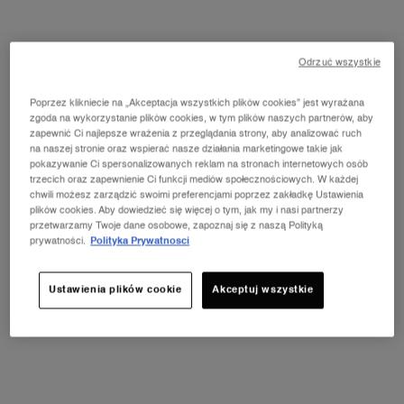
POLECA
EWELINA
KRASOŃ -
MAKE-UP
Odrzuć wszystkie
ARTIST
LANCÔME
Poprzez klikniecie na „Akceptacja wszystkich plików cookies” jest wyrażana
zgoda na wykorzystanie plików cookies, w tym plików naszych partnerów, aby
zapewnić Ci najlepsze wrażenia z przeglądania strony, aby analizować ruch
na naszej stronie oraz wspierać nasze działania marketingowe takie jak
pokazywanie Ci spersonalizowanych reklam na stronach internetowych osób
trzecich oraz zapewnienie Ci funkcji mediów społecznościowych. W każdej
chwili możesz zarządzić swoimi preferencjami poprzez zakładkę Ustawienia
plików cookies. Aby dowiedzieć się więcej o tym, jak my i nasi partnerzy
HYPNÔSE MASCARA
LASH IDÔLE
przetwarzamy Twoje dane osobowe, zapoznaj się z naszą Polityką
prywatności.
Polityka Prywatnosci
Tusz do rzęs
Tusz do rzęs dodający objętości
4.8
(499)
4.7
(16640)
Ustawienia plików cookie
Akceptuj wszystkie
Kolor:
01 Noir
Kolor:
01 Noir
Wybierz odcień
Wybierz odcień
Wybrano
Kolor 01 Noir dla HYPNÔSE MASCARA, 1 z 2
Wybrano
Kolor 02 Brown dla HYPNÔSE MASCARA, 2 z 2
Wybrano
Kolor 01 Noir dla LASH IDÔLE,
Wybrano
Ta wariacja produktu je
Wybrano
Kolor Black - Tr
189,00 zł
169,00 zł
DODAJ DO KOSZYKA
HYPNÔSE MASCARA
DODAJ DO KOSZYKA
LASH 