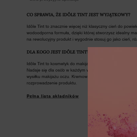
CO SPRAWIA, ŻE IDÔLE TINT JEST WYJĄTKOWY?
Idôle Tint to znacznie więcej niż klasyczny cień do powie
wodoodporna formuła, dzięki której stworzysz idealny ma
na rewolucyjny produkt i wygodnie stosuj go jako cień, róż
DLA KOGO JEST IDÔLE TINT?
Idôle Tint to kosmetyk do makijażu, który powstał z myślą
Nadaje się dla osób w każdym wieku, którym zależy na 
wysiłku makijażu oczu. Kremowa konsystencja i miękki apl
rozprowadzenie produktu.
Pełna lista składników
JAK STOSOWAĆ IDÔLE TINT?