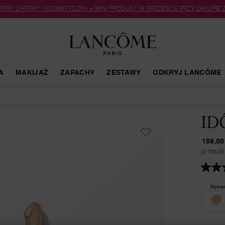
 VERY CHERRY | KOSMETYCZKA + MINI PRODUKT W PREZENCIE PRZY ZAKUPIE
A
MAKIJAŻ
ZAPACHY
ZESTAWY
ODKRYJ LANCÔME
ID
189,00 
(2 700,00 
4.6
z
5
Wybier
Wybierz k
gwiazd
średni
wartoś
oceny.