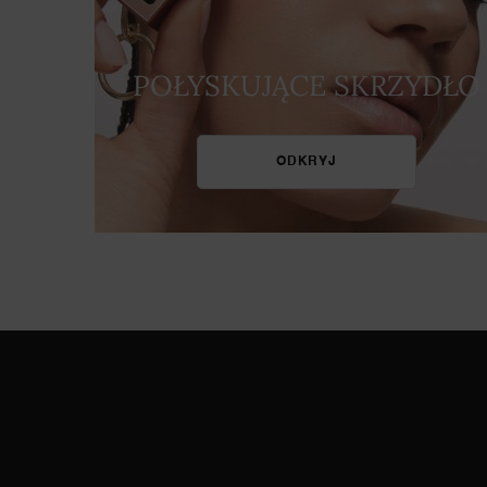
POŁYSKUJĄCE SKRZYDŁO
ODKRYJ
WATCH NOW
OBEJRZYJ TERAZ