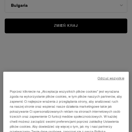
Sortuj
SORTUJ
(51 produkty)
BESTSELLERY
ZAWĘŹ
FILTER MENU
ZMIEŃ KRAJ
DOSKONAŁOŚĆ
MUST HAVE
ROKU
NA LATO
BESTSELLER
ROKU 2024
Odrzuć wszystkie
RÉNERGIE H.P.N. 300-PEPTIDE
UV EXPERT SUPRA SCREEN SPF 50+
Poprzez klikniecie na „Akceptacja wszystkich plików cookies” jest wyrażana
CREAM
zgoda na wykorzystanie plików cookies, w tym plików naszych partnerów, aby
zapewnić Ci najlepsze wrażenia z przeglądania strony, aby analizować ruch
Liftingujący i przeciwzmarszczkowy
Krem z SPF50+
na naszej stronie oraz wspierać nasze działania marketingowe takie jak
krem na dzień
4.7
(2401)
4.8
(400)
pokazywanie Ci spersonalizowanych reklam na stronach internetowych osób
trzecich oraz zapewnienie Ci funkcji mediów społecznościowych. W każdej
Wybierz POJEMNOŚĆ
Jedna pojemność dostępna
chwili możesz zarządzić swoimi preferencjami poprzez zakładkę Ustawienia
40 ml
plików cookies. Aby dowiedzieć się więcej o tym, jak my i nasi partnerzy
przetwarzamy Twoje dane osobowe, zapoznaj się z naszą Polityką