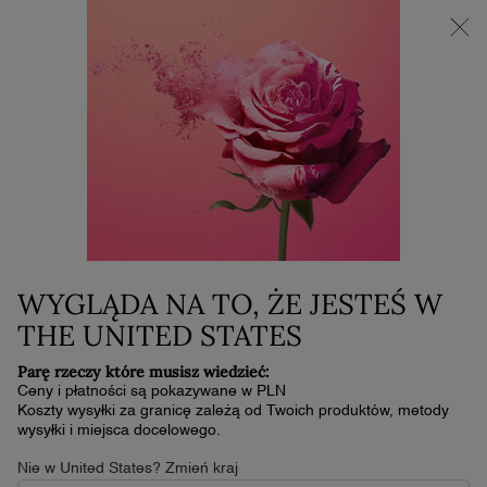
NOWOŚĆ LA VIE EST BELLE VERY CHERRY | KOSMETYCZKA +
MINI PRODUKT W PREZENCIE PRZY ZAKUPIE ZAPACHU OD
30 ML
0
Mój
0 produkt
koszyk
Główna zawartość
GAMY
WYGLĄDA NA TO, ŻE JESTEŚ W
THE UNITED STATES
Parę rzeczy które musisz wiedzieć:
Ceny i płatności są pokazywane w PLN
Koszty wysyłki za granicę zależą od Twoich produktów, metody
wysyłki i miejsca docelowego.
Nie w United States? Zmień kraj
Home
Pielęgnacja