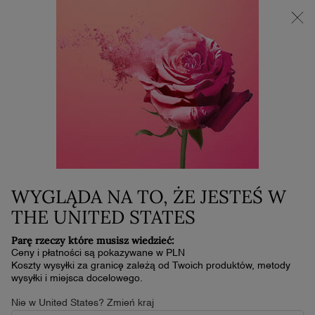
NOWOŚĆ LA VIE EST BELLE VERY CHERRY | KOSMETYCZKA +
MINI PRODUKT W PREZENCIE PRZY ZAKUPIE ZAPACHU OD
30 ML
0
Mój
0 produkt
koszyk
Główna zawartość
MAGAZYN PIĘKNA
Zajrzyj do Magazynu Piękna, by poznać
najnowsze informacje na temat pielęgnacji skóry,
makijażu, perfum i nie tylko…
WYGLĄDA NA TO, ŻE JESTEŚ W
THE UNITED STATES
Parę rzeczy które musisz wiedzieć:
Ceny i płatności są pokazywane w PLN
Koszty wysyłki za granicę zależą od Twoich produktów, metody
wysyłki i miejsca docelowego.
Nie w United States? Zmień kraj