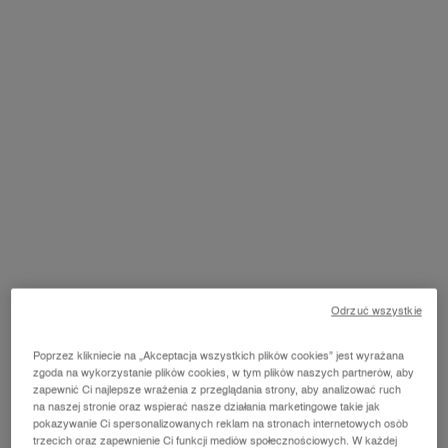
ODKRYJ WIĘCEJ
Odrzuć wszystkie
Poprzez klikniecie na „Akceptacja wszystkich plików cookies” jest wyrażana
zgoda na wykorzystanie plików cookies, w tym plików naszych partnerów, aby
zapewnić Ci najlepsze wrażenia z przeglądania strony, aby analizować ruch
MAKE-UP
PIELĘGNAC
na naszej stronie oraz wspierać nasze działania marketingowe takie jak
pokazywanie Ci spersonalizowanych reklam na stronach internetowych osób
trzecich oraz zapewnienie Ci funkcji mediów społecznościowych. W każdej