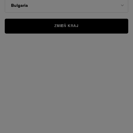
ZMIEŃ KRAJ
PIELĘGNACJA SKÓRY
Piękno na każdą okazję
Sekrety młodości: Twoja droga do idealnej
skóry