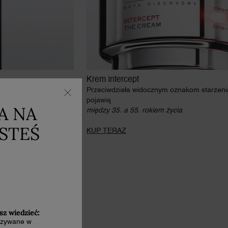
Krem Intercept
nim staną się
Przeciwdziała widocznym oznakom starzeni
pojawią
A NA
między 35. a 55. rokiem życia
ESTEŚ
KUP TERAZ
sz wiedzieć:
kazywane w