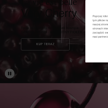
La vie est belle
Very Cherry
Poprzez klik
tym plików n
naszej stron
Bycie sobą nigdy nie było tak kuszące.
stronach int
CZARNA WIŚNIA - AKSAMITNY FIOŁEK - CIEPŁY AKO
zarządzić sw
nasi partner
KUP TERAZ