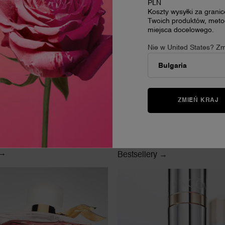
PLN
Koszty wysyłki za grani
Twoich produktów, metod
miejsca docelowego.
Nie w United States? Zm
ZMIEŃ KRAJ
 →
Bestsellery →