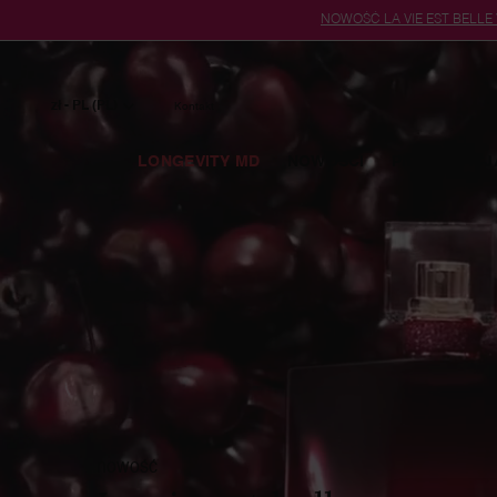
NOWOŚĆ LA VIE EST BELLE
Główna zawartość
zł - PL (PL)
Kontakt
LONGEVITY MD
NOWOŚCI
PIELĘGNACJ
nowość