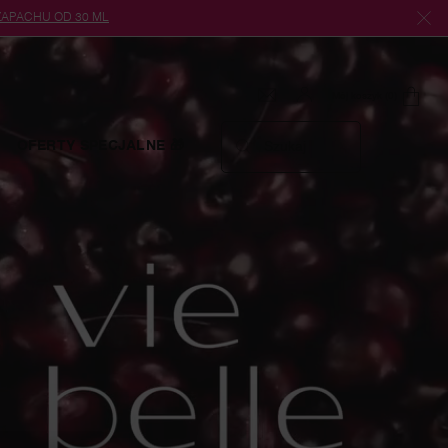
 ZAPACHU OD 30 ML
Mój koszyk
0
0 produkt
OFERTY SPECJALNE 🎁
Szukaj