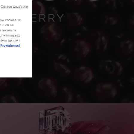
Odrzuć wszystkie
ków cookies, w
ć ruch na
h reklam na
 chwili możesz
 tym, jak my i
 Prywatnosci