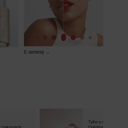
E-serwisy →
Tylko u nas!
Darmowe próbki do