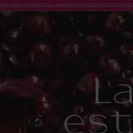
 VERY CHERRY | KOSMETYCZKA + MINI PRODUKT W PREZENCIE PRZY ZAKUPIE
A
MAKIJAŻ
ZAPACHY
ZESTAWY
ODKRYJ LANCÔME