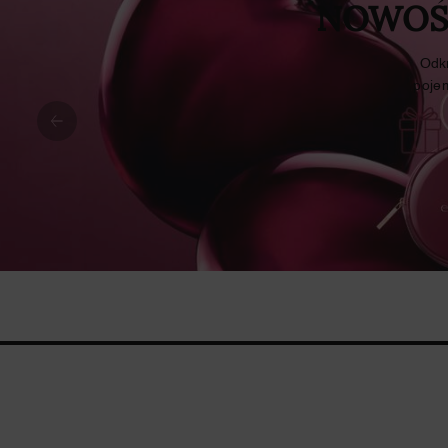
NOWOŚĆ
Odkr
poje