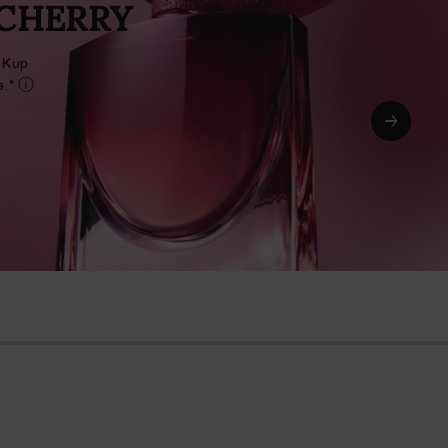
 CHERRY
! Kup
ⓘ
e.*