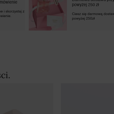
Darmowa dostawa prz
amówienie
powyżej 250 zł
 i skorzystaj z
Ciesz się darmową dosta
wienie.
powyżej 250zł
ci.