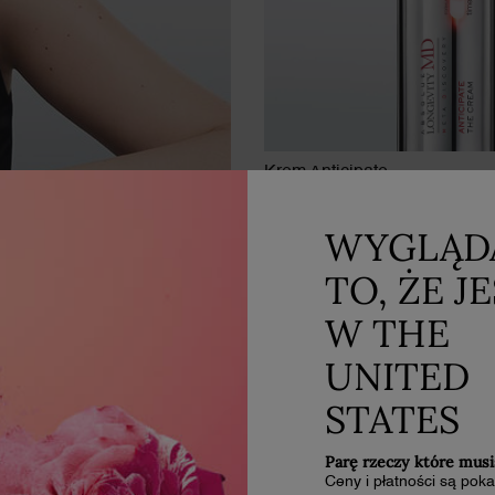
Krem Anticipate
Zapobiega oznakom starzenia
za
widoczne
WYGLĄD
przed 35. rokiem życia
TO, ŻE J
KUP TERAZ
W THE
UNITED
STATES
Parę rzeczy które musi
Ceny i płatności są po