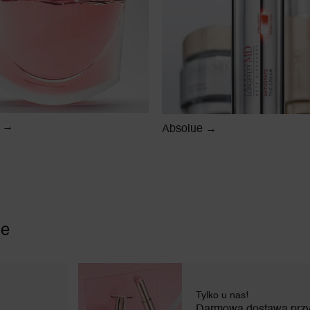
y →
Absolue →
ie
Tylko u nas!