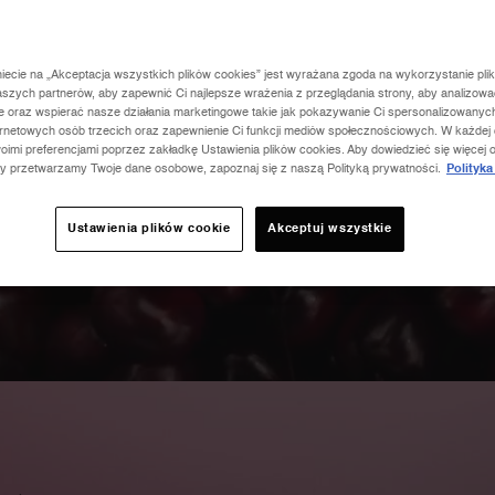
niecie na „Akceptacja wszystkich plików cookies” jest wyrażana zgoda na wykorzystanie pli
aszych partnerów, aby zapewnić Ci najlepsze wrażenia z przeglądania strony, aby analizowa
ie oraz wspierać nasze działania marketingowe takie jak pokazywanie Ci spersonalizowanyc
ernetowych osób trzecich oraz zapewnienie Ci funkcji mediów społecznościowych. W każdej
RD OUDU
oimi preferencjami poprzez zakładkę Ustawienia plików cookies. Aby dowiedzieć się więcej o
zy przetwarzamy Twoje dane osobowe, zapoznaj się z naszą Polityką prywatności.
Polityka
Ustawienia plików cookie
Akceptuj wszystkie