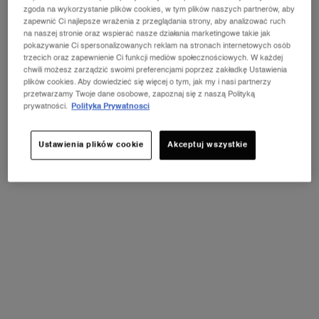
zgoda na wykorzystanie plików cookies, w tym plików naszych partnerów, aby
zapewnić Ci najlepsze wrażenia z przeglądania strony, aby analizować ruch
na naszej stronie oraz wspierać nasze działania marketingowe takie jak
pokazywanie Ci spersonalizowanych reklam na stronach internetowych osób
trzecich oraz zapewnienie Ci funkcji mediów społecznościowych. W każdej
1 pojemność dostępna:
Zestaw
-
299,00 zł
chwili możesz zarządzić swoimi preferencjami poprzez zakładkę Ustawienia
plików cookies. Aby dowiedzieć się więcej o tym, jak my i nasi partnerzy
przetwarzamy Twoje dane osobowe, zapoznaj się z naszą Polityką
Zestaw
prywatności.
Polityka Prywatnosci
Wybrano
, 1 of 1
299,00 zł
Ustawienia plików cookie
Akceptuj wszystkie
NOWOŚĆ LA VIE EST BELLE VERY
CHERRY
ⓘ
Odkryj nowy zapach Very Cherry z kultowej linii
perfum La Vie Est Belle! Kup pojemność od 30 ml i
odbierz kosmetyczkę oraz mini produkt w
prezencie.*
ODKRYJ OFERTĘ