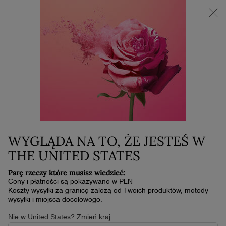
NOWOŚĆ LA VIE EST BELLE VERY CHERRY | KOSMETYCZKA +
MINI PRODUKT W PREZENCIE PRZY ZAKUPIE ZAPACHU OD
30 ML
0
Mój
0 produkt
koszyk
Główna zawartość
Home
Pielęgnacja
SUMMER CUP Ô ZENITH
EDYCJA LIMITOWANA
299,00 zł
W magazynie
WYGLĄDA NA TO, ŻE JESTEŚ W
Jesteś w nastroju na lato? Witamy w Lancôme Beach Club. W
THE UNITED STATES
menu jest nasz flagowy koktajl: słodki, św …
Przeczytaj pełny
opis
Parę rzeczy które musisz wiedzieć:
Ceny i płatności są pokazywane w PLN
4.7
(71)
Napisz recenzję
4.7
Koszty wysyłki za granicę zależą od Twoich produktów, metody
z
wysyłki i miejsca docelowego.
5
gwiazdek,
Nie w United States? Zmień kraj
średnia
EDYCJA LIMITOWANA