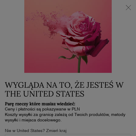
NOWOŚĆ LA VIE EST BELLE VERY CHERRY | KOSMETYCZKA +
MINI PRODUKT W PREZENCIE PRZY ZAKUPIE ZAPACHU OD
30 ML
0
Mój
0 produkt
koszyk
Główna zawartość
Home
ADVANCED GÉNIFIQUE NIGHT
CREAM
469,00 zł
W magazynie
WYGLĄDA NA TO, ŻE JESTEŚ W
(938,00 zł/100 ml.)
THE UNITED STATES
4.7
(1648)
Napisz recenzję
4.7
z
Parę rzeczy które musisz wiedzieć:
5
Ceny i płatności są pokazywane w PLN
gwiazdek,
Koszty wysyłki za granicę zależą od Twoich produktów, metody
średnia
wysyłki i miejsca docelowego.
wartość
oceny.
Nie w United States? Zmień kraj
Read