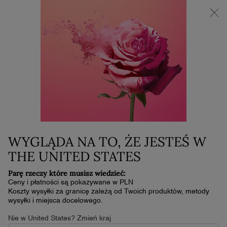
NOWOŚĆ LA VIE EST BELLE VERY CHERRY | KOSMETYCZKA +
MINI PRODUKT W PREZENCIE PRZY ZAKUPIE ZAPACHU OD
30 ML
0
Mój
0 produkt
koszyk
Główna zawartość
Jak Pozbyć Się Przebarwień Na Twarzy?
LANCOME
ZAPACHY
WYGLĄDA NA TO, ŻE JESTEŚ W
THE UNITED STATES
Parę rzeczy które musisz wiedzieć:
Ceny i płatności są pokazywane w PLN
Koszty wysyłki za granicę zależą od Twoich produktów, metody
JAK POZBYĆ SIĘ
wysyłki i miejsca docelowego.
PRZEBARWIEŃ NA
Nie w United States? Zmień kraj