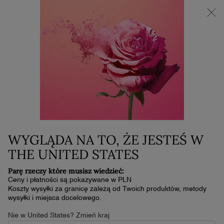
NOWOŚĆ LA VIE EST BELLE VERY CHERRY | KOSMETYCZKA +
MINI PRODUKT W PREZENCIE PRZY ZAKUPIE ZAPACHU OD
30 ML
0
Mój
0 produkt
koszyk
Główna zawartość
|
|
Fotostarzenie – Co To Jest I Jak Powinna
MAGAZYN
PIELĘGNACJA
PIĘKNA
SKÓRY
Wyglądać Ochrona Skóry Latem
WYGLĄDA NA TO, ŻE JESTEŚ W
THE UNITED STATES
Parę rzeczy które musisz wiedzieć:
Ceny i płatności są pokazywane w PLN
Koszty wysyłki za granicę zależą od Twoich produktów, metody
wysyłki i miejsca docelowego.
Nie w United States? Zmień kraj