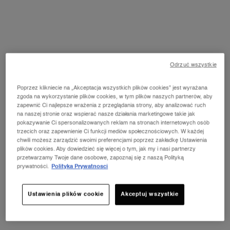
w skórze mogą zostać
pobudzone również przez
nadmierną ekspozycję na
słońce. Mowa wtedy o
fotostarzeniu, którego
objawami są:
Odrzuć wszystkie
● nadmierne rogowacenie
naskórka (rogowacenie
Poprzez klikniecie na „Akceptacja wszystkich plików cookies” jest wyrażana
słoneczne i łojotokowe);
zgoda na wykorzystanie plików cookies, w tym plików naszych partnerów, aby
● sucha, chropowata,
zapewnić Ci najlepsze wrażenia z przeglądania strony, aby analizować ruch
zwiotczała skóra;
na naszej stronie oraz wspierać nasze działania marketingowe takie jak
● liczne głębokie zmarszczki,
pokazywanie Ci spersonalizowanych reklam na stronach internetowych osób
utrata elastyczności;
trzecich oraz zapewnienie Ci funkcji mediów społecznościowych. W każdej
● bruzdy i przebarwienia
chwili możesz zarządzić swoimi preferencjami poprzez zakładkę Ustawienia
(najczęściej na twarzy, szyi,
plików cookies. Aby dowiedzieć się więcej o tym, jak my i nasi partnerzy
dekolcie, grzbietach dłoni,
przetwarzamy Twoje dane osobowe, zapoznaj się z naszą Polityką
karku;
prywatności.
Polityka Prywatnosci
● zmiany barwnikowe;
● plamy soczewicowate;
● nagromadzenie tropoelastyny
Ustawienia plików cookie
Akceptuj wszystkie
– choroba nazywana elastozą
posłoneczną;
● upośledzenie funkcjonowania
układu immunologicznego, co