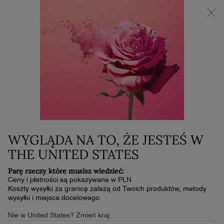
NOWOŚĆ LA VIE EST BELLE VERY CHERRY | KOSMETYCZKA +
MINI PRODUKT W PREZENCIE PRZY ZAKUPIE ZAPACHU OD
30 ML
0
Mój
0 produkt
koszyk
Główna zawartość
NIACYNAMID W KOSMETYCE - CZY WIESZ,
MAGAZYN
PIELĘGNACJA
PIĘKNA
SKÓRY
DLACZEGO WARTO STOSOWAĆ TEN SKŁADNIK?
NIACYNAMID W
KOSMETYCE – CZY
WYGLĄDA NA TO, ŻE JESTEŚ W
THE UNITED STATES
WIESZ, DLACZEGO
Parę rzeczy które musisz wiedzieć:
WARTO STOSOWAĆ TEN
Ceny i płatności są pokazywane w PLN
Koszty wysyłki za granicę zależą od Twoich produktów, metody
SKŁADNIK?
wysyłki i miejsca docelowego.
Nie w United States? Zmień kraj