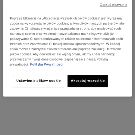
Odrzuć wszystkie
CZYM JEST NIACYNAMID?
Poprzez klikniecie na „Akceptacja wszystkich plików cookies” jest wyrażana
zgoda na wykorzystanie plików cookies, w tym plików naszych partnerów, aby
zapewnić Ci najlepsze wrażenia z przeglądania strony, aby analizować ruch
Niacynamid – co to? Najczęściej od tych słów zaczyna się nasza
na naszej stronie oraz wspierać nasze działania marketingowe takie jak
przygoda z tym składnikiem, kiedy staramy się znaleźć na jego
pokazywanie Ci spersonalizowanych reklam na stronach internetowych osób
temat przydatne informacje. Dlatego też, zanim przejdziemy do
trzecich oraz zapewnienie Ci funkcji mediów społecznościowych. W każdej
omówienia wykorzystania tej substancji w kosmetykach
chwili możesz zarządzić swoimi preferencjami poprzez zakładkę Ustawienia
pielęgnacyjnych, warto poznać kilka podstawowych informacji na
plików cookies. Aby dowiedzieć się więcej o tym, jak my i nasi partnerzy
jego temat.
przetwarzamy Twoje dane osobowe, zapoznaj się z naszą Polityką
prywatności.
Polityka Prywatnosci
Zastanawiasz się, co to jest niacynamid? Jest to pochodna
witaminy B3, która funkcjonuje również pod nazwami:
niacyna i witamina PP. W takim razie czy niacynamid to
Ustawienia plików cookie
Akceptuj wszystkie
kwas? Jak najbardziej. Jego skład stanowi połączenie kwasu
nikotynowego oraz jego amidu.
O Co ciekawe, niacynamid jest wytwarzany w naszym organizmie,
jednak ilości są tak śladowe, że niezbędne jest dostarczanie
witaminy B3 wraz z pożywieniem. Dlaczego jest tak ważna dla
naszego ciała? Niacynamid odpowiada za obniżanie złego
cholesterolu, usprawnia funkcjonowanie układu nerwowego,
działa antybakteryjnie, a także bierze udział w procesie syntezy
aminokwasów, węglowodanów czy hormonów płciowych.