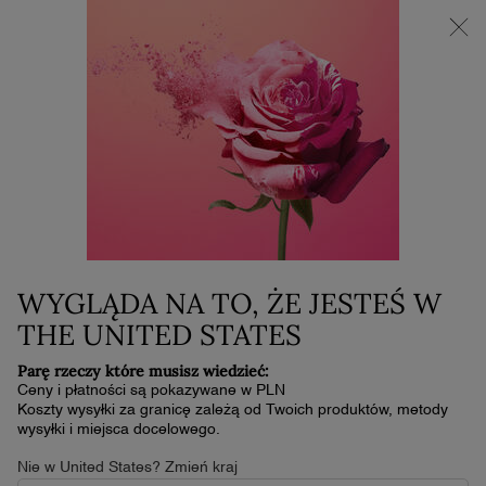
NOWOŚĆ LA VIE EST BELLE VERY CHERRY | KOSMETYCZKA +
MINI PRODUKT W PREZENCIE PRZY ZAKUPIE ZAPACHU OD
30 ML
0
Mój
0 produkt
koszyk
Główna zawartość
JAK POZBYĆ SIĘ ZMARSZCZEK NA CZOLE?
MAGAZYN
PIELĘGNACJA
PIĘKNA
SKÓRY
PORADY PIELĘGNACYJNE
JAK POZBYĆ SIĘ
ZMARSZCZEK NA CZOLE?
WYGLĄDA NA TO, ŻE JESTEŚ W
THE UNITED STATES
PORADY
Parę rzeczy które musisz wiedzieć:
PIELĘGNACYJNE
Ceny i płatności są pokazywane w PLN
Koszty wysyłki za granicę zależą od Twoich produktów, metody
wysyłki i miejsca docelowego.
Zmarszczki na skórze to bez wątpienia nieodzowny element
Nie w United States? Zmień kraj
naturalnego procesu starzenia się. Z biegiem czasu nasza cera