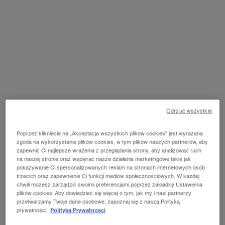
mogą nie być w ogóle zauważalne.
Dlatego też bardzo często zaleca się, aby kosmetyki z
substancjami aktywnymi działającymi przeciwstarzeniowo
wprowadzić do swojej rutyny pielęgnacyjnej już około 30. roku
życia. Wtedy zmarszczki na czole mogą jeszcze nie występować i
uwydatniać się jedynie wtedy, gdy marszczymy skórę na skutek
działania naszej mimiki.
Jak wspomnieliśmy, dużą rolę w tym, jak szybko nasza skóra
zacznie się starzeć, odgrywają geny. Możemy zatem podpytać
mamę lub babcię o to, kiedy dostrzegły u siebie pierwsze
Odrzuć wszystkie
zmarszczki. Istnieje spore prawdopodobieństwo, że w naszym
przypadku ten proces będzie wyglądał dość podobnie, chociaż
warto mieć na uwadze, że cera każdego z nas posiada swoje
Poprzez klikniecie na „Akceptacja wszystkich plików cookies” jest wyrażana
indywidualne cechy i reaguje przede wszystkim na czynniki
zgoda na wykorzystanie plików cookies, w tym plików naszych partnerów, aby
zewnętrzne.
zapewnić Ci najlepsze wrażenia z przeglądania strony, aby analizować ruch
na naszej stronie oraz wspierać nasze działania marketingowe takie jak
pokazywanie Ci spersonalizowanych reklam na stronach internetowych osób
trzecich oraz zapewnienie Ci funkcji mediów społecznościowych. W każdej
chwili możesz zarządzić swoimi preferencjami poprzez zakładkę Ustawienia
POZIOME ZMARSZCZKI NA CZOLE –
plików cookies. Aby dowiedzieć się więcej o tym, jak my i nasi partnerzy
przetwarzamy Twoje dane osobowe, zapoznaj się z naszą Polityką
SKĄD SIĘ BIORĄ?
prywatności.
Polityka Prywatnosci