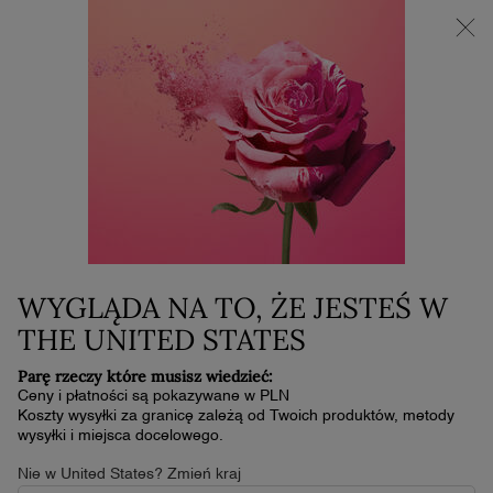
NOWOŚĆ LA VIE EST BELLE VERY CHERRY | KOSMETYCZKA +
MINI PRODUKT W PREZENCIE PRZY ZAKUPIE ZAPACHU OD
30 ML
0
Mój
0 produkt
koszyk
Główna zawartość
90's Czerwony
Home
90'S CZERWONY
1 279,45 zł
1 462,00 zł
W magazynie
Stara cena
Nowa cena
WYGLĄDA NA TO, ŻE JESTEŚ W
THE UNITED STATES
WIRTUALNA PRÓBA
90'S CZERWONY
Parę rzeczy które musisz wiedzieć:
Ceny i płatności są pokazywane w PLN
Koszty wysyłki za granicę zależą od Twoich produktów, metody
wysyłki i miejsca docelowego.
Nie w United States? Zmień kraj