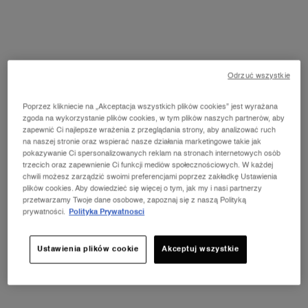
Najniższa cena z ostatnich 30 dni [i]: 199,00 zł
Ilość
−
+
Odrzuć wszystkie
050 BEIGE AMBRÉ
Poprzez klikniecie na „Akceptacja wszystkich plików cookies” jest wyrażana
zgoda na wykorzystanie plików cookies, w tym plików naszych partnerów, aby
zapewnić Ci najlepsze wrażenia z przeglądania strony, aby analizować ruch
STARA CENA
NOWA CENA
199,00 ZŁ
139,30 ZŁ
―
DODAJ DO KOSZYKA
TEINT IDO
na naszej stronie oraz wspierać nasze działania marketingowe takie jak
pokazywanie Ci spersonalizowanych reklam na stronach internetowych osób
trzecich oraz zapewnienie Ci funkcji mediów społecznościowych. W każdej
chwili możesz zarządzić swoimi preferencjami poprzez zakładkę Ustawienia
TEINT IDOLE ULTRA WEAR CARE & GLOW
plików cookies. Aby dowiedzieć się więcej o tym, jak my i nasi partnerzy
Rozświetlający korektor w płynie
przetwarzamy Twoje dane osobowe, zapoznaj się z naszą Polityką
prywatności.
Polityka Prywatnosci
199,00 zł
Ilość
Ustawienia plików cookie
Akceptuj wszystkie
−
+
325C