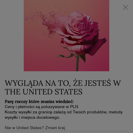
NOWOŚĆ LA VIE EST BELLE VERY CHERRY | KOSMETYCZKA +
MINI PRODUKT W PREZENCIE PRZY ZAKUPIE ZAPACHU OD
30 ML
0
Mój
0 produkt
koszyk
Główna zawartość
...
Do Twarzy
Korektory
TEINT IDOLE ULTRA WEAR
CARE & GLOW
199,00 zł
W magazynie
WYGLĄDA NA TO, ŻE JESTEŚ W
Poznaj Teint Idole Ultra Wear Care & Glow – nasz najnowszy
THE UNITED STATES
korektor w płynie, który w aż 81% skł …
Przeczytaj pełny opis
Parę rzeczy które musisz wiedzieć:
4.6
(1771)
Napisz recenzję
4.6
Ceny i płatności są pokazywane w PLN
z
Koszty wysyłki za granicę zależą od Twoich produktów, metody
5
wysyłki i miejsca docelowego.
gwiazdek,
średnia
Nie w United States? Zmień kraj
wartość