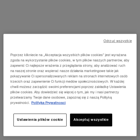
NOWOŚĆ LA VIE EST BELLE VERY
CHERRY
ⓘ
Odkryj nowy zapach Very Cherry z kultowej linii
perfum La Vie Est Belle! Kup pojemność od 30 ml i
Odrzuć wszystkie
odbierz kosmetyczkę oraz mini produkt w
prezencie.*
ODKRYJ OFERTĘ
Poprzez klikniecie na „Akceptacja wszystkich plików cookies” jest wyrażana
zgoda na wykorzystanie plików cookies, w tym plików naszych partnerów, aby
zapewnić Ci najlepsze wrażenia z przeglądania strony, aby analizować ruch
na naszej stronie oraz wspierać nasze działania marketingowe takie jak
pokazywanie Ci spersonalizowanych reklam na stronach internetowych osób
trzecich oraz zapewnienie Ci funkcji mediów społecznościowych. W każdej
chwili możesz zarządzić swoimi preferencjami poprzez zakładkę Ustawienia
plików cookies. Aby dowiedzieć się więcej o tym, jak my i nasi partnerzy
przetwarzamy Twoje dane osobowe, zapoznaj się z naszą Polityką
prywatności.
Polityka Prywatnosci
Ustawienia plików cookie
Akceptuj wszystkie