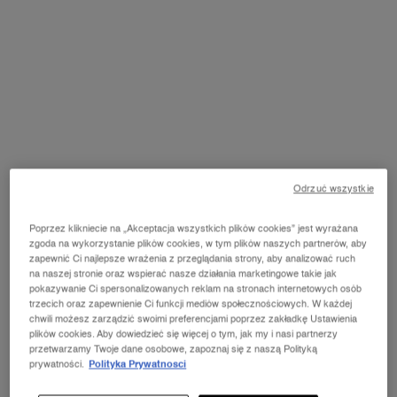
niekomfortowe klejenie się ust lub rozpuszczały znajdujące się
pod nimi szminki. Dziś z powodzeniem znajdziemy długotrwały
błyszczyk do ust, który w dodatku oferuje wielowymiarowy blask i
doskonale współgra z innymi kosmetykami kolorowymi.
BŁYSZCZYK I JEGO RODZAJE
Popularność błyszczyków do ust opiera się m.in. na tym, że są
one dostępne w różnorodnych wariantach. Tym samym z
Odrzuć wszystkie
łatwością możemy dopasować produkt odpowiadający nam
właściwościami, wykończeniem czy efektem, jaki daje na ustach.
Poprzez klikniecie na „Akceptacja wszystkich plików cookies” jest wyrażana
Najbardziej klasyczną opcją jest oczywiście błyszczyk bezbarwny,
zgoda na wykorzystanie plików cookies, w tym plików naszych partnerów, aby
którego głównym zadaniem jest po prostu nadanie połysku. Jest
zapewnić Ci najlepsze wrażenia z przeglądania strony, aby analizować ruch
to zarazem najbardziej uniwersalna propozycja, ponieważ
na naszej stronie oraz wspierać nasze działania marketingowe takie jak
bezbarwny błyszczyk do ust będzie świetnie się prezentował
pokazywanie Ci spersonalizowanych reklam na stronach internetowych osób
niezależnie od okazji czy też reszty makijażu. Jeśli przykładowo
trzecich oraz zapewnienie Ci funkcji mediów społecznościowych. W każdej
nie chcemy zasłaniać naturalnego koloru ust lub wcześniej
chwili możesz zarządzić swoimi preferencjami poprzez zakładkę Ustawienia
plików cookies. Aby dowiedzieć się więcej o tym, jak my i nasi partnerzy
zastosowaliśmy pomadkę, przezroczysty błyszczyk do ust nie
przetwarzamy Twoje dane osobowe, zapoznaj się z naszą Polityką
zmieni jej odcienia, a zapewni wargom wyjątkowy blask.
prywatności.
Polityka Prywatnosci
Alternatywą jest natomiast błyszczyk koloryzujący, czyli taki, który