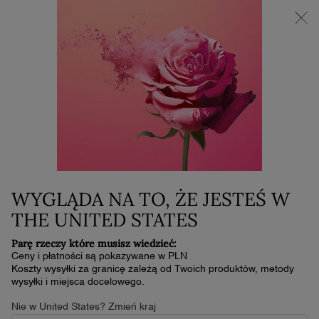
NOWOŚĆ LA VIE EST BELLE VERY CHERRY | KOSMETYCZKA +
MINI PRODUKT W PREZENCIE PRZY ZAKUPIE ZAPACHU OD
30 ML
0
Mój
0 produkt
koszyk
Główna zawartość
Jak Nakładać Błyszczyk Przez Cały Dzień Jak Prawdziwa
POWITANIE
MAKIJAŻ
Paryżanka
BŁYSZCZYK, CZYLI
PROSTY I EFEKTOWNY
WYGLĄDA NA TO, ŻE JESTEŚ W
THE UNITED STATES
SPOSÓB NA MAKIJAŻ UST
Parę rzeczy które musisz wiedzieć:
Ceny i płatności są pokazywane w PLN
Trudno wyobrazić sobie mniej skomplikowany, a zarazem
Koszty wysyłki za granicę zależą od Twoich produktów, metody
podobnie niebanalny pomysł na pomalowanie ust niż błyszczyk.
wysyłki i miejsca docelowego.
To produkt uniwersalny, wręcz wielozadaniowy, który zwłaszcza w
ostatnich latach cieszy się ogromną popularnością i jest chętnie
Nie w United States? Zmień kraj
wybierany zarówno przez wizażystki i pasjonatki, jak i osoby, które