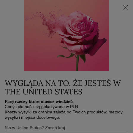
NOWOŚĆ LA VIE EST BELLE VERY CHERRY | KOSMETYCZKA +
MINI PRODUKT W PREZENCIE PRZY ZAKUPIE ZAPACHU OD
30 ML
0
Mój
0 produkt
koszyk
Główna zawartość
NIE ZNALEŹLIŚMY ŻADNYCH WYNIKÓW
Sortuj
SORTUJ
(276 produkty)
Bestsellery
ZAWĘŹ
FILTER MENU
WYGLĄDA NA TO, ŻE JESTEŚ W
NOWOŚĆ
NOWOŚĆ
THE UNITED STATES
Parę rzeczy które musisz wiedzieć:
Ceny i płatności są pokazywane w PLN
Koszty wysyłki za granicę zależą od Twoich produktów, metody
wysyłki i miejsca docelowego.
Nie w United States? Zmień kraj