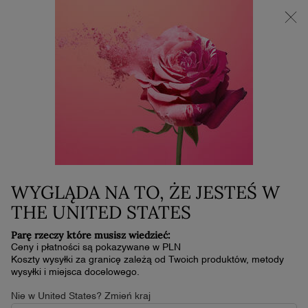
NOWOŚĆ LA VIE EST BELLE VERY CHERRY | KOSMETYCZKA +
MINI PRODUKT W PREZENCIE PRZY ZAKUPIE ZAPACHU OD
BEAUTY NEVER STOPS
30 ML
Główna zawartość
0
Mój
0 produkt
koszyk
GO FOR BOLD
This summer Aya Nakamura and Lancome are teaming up to
change the game. Discover the products to achieve Aya's look,
and find your power in French beauty that doesn't back down.
WYGLĄDA NA TO, ŻE JESTEŚ W
THE UNITED STATES
Parę rzeczy które musisz wiedzieć:
RECREATE AYA'S VICTORY LOOK
Ceny i płatności są pokazywane w PLN
Koszty wysyłki za granicę zależą od Twoich produktów, metody
wysyłki i miejsca docelowego.
Nie w United States? Zmień kraj