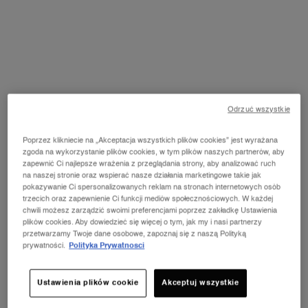
Odrzuć wszystkie
Poprzez klikniecie na „Akceptacja wszystkich plików cookies” jest wyrażana
zgoda na wykorzystanie plików cookies, w tym plików naszych partnerów, aby
zapewnić Ci najlepsze wrażenia z przeglądania strony, aby analizować ruch
na naszej stronie oraz wspierać nasze działania marketingowe takie jak
pokazywanie Ci spersonalizowanych reklam na stronach internetowych osób
trzecich oraz zapewnienie Ci funkcji mediów społecznościowych. W każdej
chwili możesz zarządzić swoimi preferencjami poprzez zakładkę Ustawienia
plików cookies. Aby dowiedzieć się więcej o tym, jak my i nasi partnerzy
MASTER YOUR BEAUTY WITH
przetwarzamy Twoje dane osobowe, zapoznaj się z naszą Polityką
prywatności.
Polityka Prywatnosci
TUTORIALS
Ustawienia plików cookie
Akceptuj wszystkie