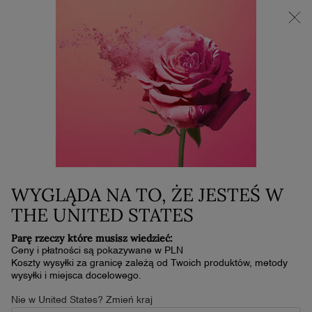
NOWOŚĆ LA VIE EST BELLE VERY CHERRY | KOSMETYCZKA +
MINI PRODUKT W PREZENCIE PRZY ZAKUPIE ZAPACHU OD
30 ML
0
Mój
0 produkt
koszyk
Główna zawartość
NIE ZNALEŹLIŚMY ŻADNYCH WYNIKÓW
Sortuj
SORTUJ
(276 produkty)
Bestsellery
ZAWĘŹ
FILTER MENU
WYGLĄDA NA TO, ŻE JESTEŚ W
NOWOŚĆ
NOWOŚĆ
THE UNITED STATES
Parę rzeczy które musisz wiedzieć:
Ceny i płatności są pokazywane w PLN
Koszty wysyłki za granicę zależą od Twoich produktów, metody
wysyłki i miejsca docelowego.
Nie w United States? Zmień kraj