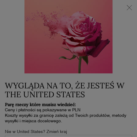
NOWOŚĆ LA VIE EST BELLE VERY CHERRY | KOSMETYCZKA +
MINI PRODUKT W PREZENCIE PRZY ZAKUPIE ZAPACHU OD
30 ML
0
Mój
0 produkt
koszyk
Główna zawartość
Home
Pielęgnacja
ZESTAW PREZENTOWY
RÉNERGIE H.P.N. 300-PEPTIDE
CREAM
WYGLĄDA NA TO, ŻE JESTEŚ W
564,00 zł
Obecnie brak na stanie
THE UNITED STATES
(564,00 zł/kit.)
Parę rzeczy które musisz wiedzieć:
ZESTAW PREZENTOWY
Ceny i płatności są pokazywane w PLN
Koszty wysyłki za granicę zależą od Twoich produktów, metody
wysyłki i miejsca docelowego.
Nie w United States? Zmień kraj