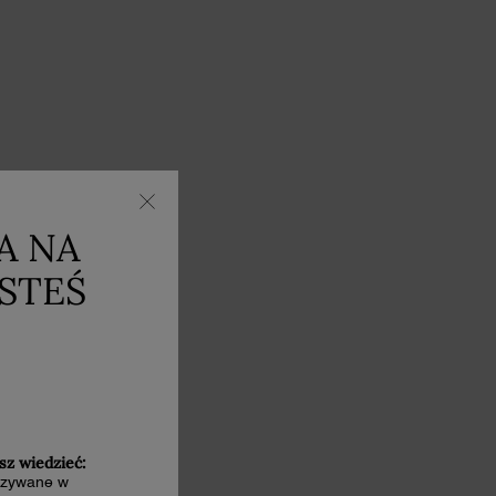
A NA
ESTEŚ
sz wiedzieć:
kazywane w