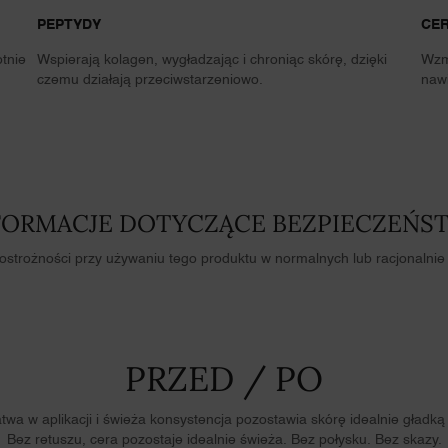
PEPTYDY
CE
tnie
Wspierają kolagen, wygładzając i chroniąc skórę, dzięki
Wzm
czemu działają przeciwstarzeniowo.
nawi
FORMACJE DOTYCZĄCE BEZPIECZEŃS
ostrożności przy używaniu tego produktu w normalnych lub racjonalni
PRZED / PO
twa w aplikacji i świeża konsystencja pozostawia skórę idealnie gładką
Bez retuszu, cera pozostaje idealnie świeża. Bez połysku. Bez skazy.