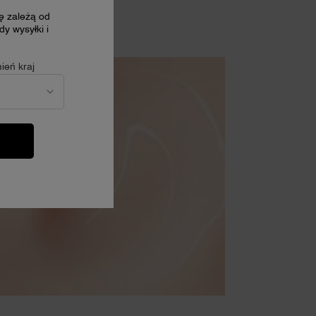
cę zależą od
y wysyłki i
ień kraj