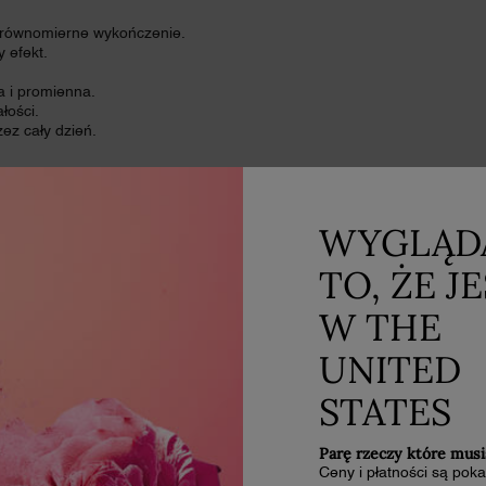
e, równomierne wykończenie.
 efekt.
ta i promienna.
łości.
zez cały dzień.
WYGLĄD
idealna dla każdego rodzaju
TO, ŻE J
 Wear Care & Glow nawilża skórę
em dla skóry suchej.
W THE
UNITED
STATES
Parę rzeczy które musi
Ceny i płatności są po