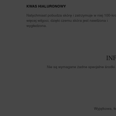
KWAS HIALURONOWY
Natychmiast pobudza skórę i zatrzymuje w niej 100-kro
więcej wilgoci, dzięki czemu skóra jest nawilżona i
wygładzona.
IN
Nie są wymagane żadne specjalne środki 
BEFORE / AFTER
Wyjątkowa, ła