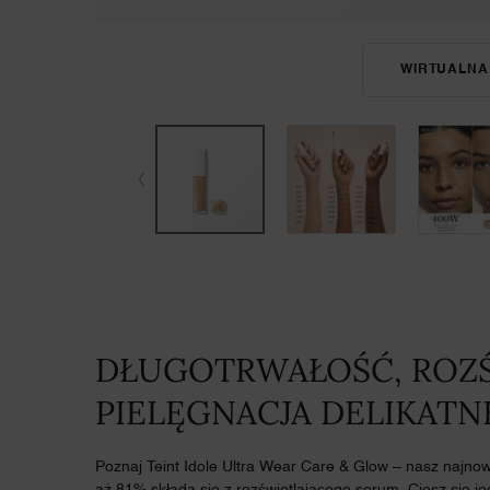
WIRTUALNA
DŁUGOTRWAŁOŚĆ, ROZŚ
PIELĘGNACJA DELIKATN
Poznaj Teint Idole Ultra Wear Care & Glow – nasz najnow