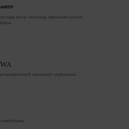
RAMIDY
acniają skórę i utrzymują odpowiedni poziom
lżenia. ​
TWA
e przewidywalnych warunkach użytkowania.
 i komfortową.