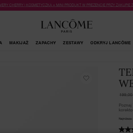
 VERY CHERRY | KOSMETYCZKA + MINI PRODUKT W PREZENCIE PRZY ZAKUPIE
A
MAKIJAŻ
ZAPACHY
ZESTAWY
ODKRYJ LANCÔME
TE
WE
199,00 
Stara 
Nowa 
Poznaj 
korekto
Najniższa 
4.6