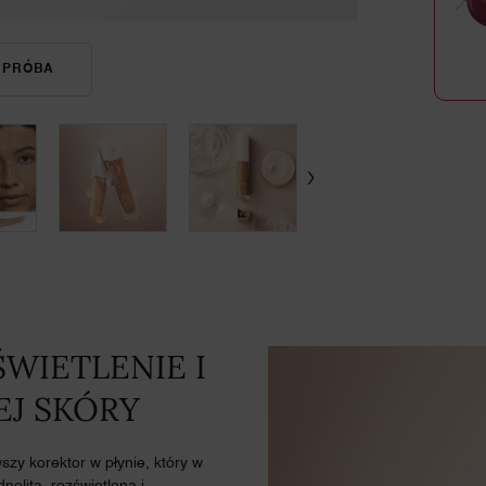
 PRÓBA
TEINT IDOLE ULTRA WEAR CARE &AMP; GLOW
WIETLENIE I
EJ SKÓRY
szy korektor w płynie, który w