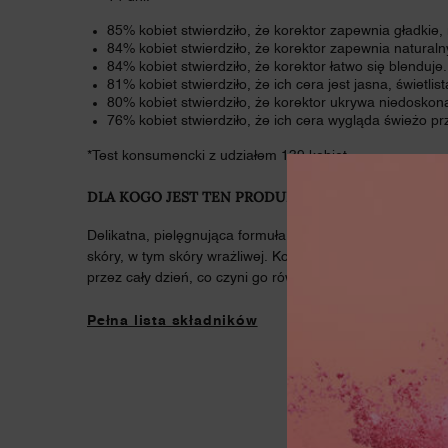
85% kobiet stwierdziło, że korektor zapewnia gładki
84% kobiet stwierdziło, że korektor zapewnia naturalny
84% kobiet stwierdziło, że korektor łatwo się blenduje.
81% kobiet stwierdziło, że ich cera jest jasna, świetlis
80% kobiet stwierdziło, że korektor ukrywa niedoskona
76% kobiet stwierdziło, że ich cera wygląda świeżo pr
*Test konsumencki z udziałem 139 kobiet.
DLA KOGO JEST TEN PRODUKT?
Delikatna, pielęgnująca formuła z dodatkiem serum jest 
skóry, w tym skóry wrażliwej. Korektor Teint Idole Ultra
przez cały dzień, co czyni go również doskonałym wybor
Pełna lista składników