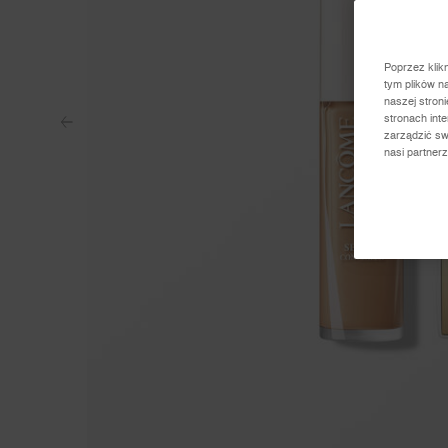
Poprzez klik
tym plików n
naszej stron
stronach int
zarządzić sw
nasi partner