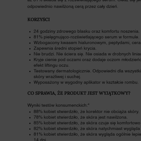
aż 81% składa się z rozświetlającego serum. Ciesz się jed
odpowiednio nawilżoną cerą przez cały dzień.
KORZYŚCI
24 godziny zdrowego blasku oraz komfortu noszenia.
81% pielęgnująco-rozświetlającego serum w formule.
Wzbogacony kwasem hialuronowym, peptydami, ceram
Zapewnia średni stopień krycia.
Nie brudzi. Nie ściera się. Nie osiada w drobnych lin
Kryje cienie pod oczami oraz dodaje oczom młodzień
efekt liftingu oczu.
Testowany dermatologicznie. Odpowiedni dla wszystki
skóry wrażliwej i suchej.
Wyposażony w wygodny aplikator w kształcie rombu.
CO SPRAWIA, ŻE PRODUKT JEST WYJĄTKOWY?
Wyniki testów konsumenckich:*
88% kobiet stwierdziło, że korektor nie obciąża skóry.
78% kobiet stwierdziło, że skóra jest nawilżona.
85% kobiet stwierdziło, że skóra czuje się komfortowo
82% kobiet stwierdziło, że skóra natychmiast wygląda 
81% kobiet stwierdziło, że skóra wygląda ogólnie lepi
14 dni.