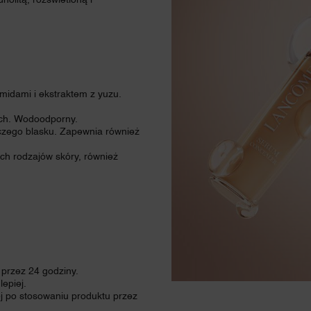
nolitą, rozświetloną i
idami i ekstraktem z yuzu.
iach. Wodoodporny.
czego blasku. Zapewnia również
ch rodzajów skóry, również
 przez 24 godziny.
lepiej.
ej po stosowaniu produktu przez