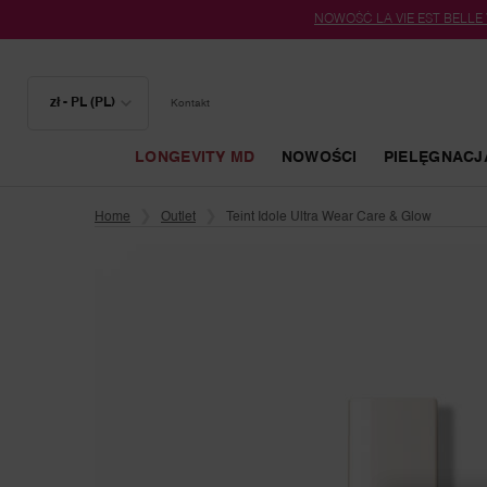
NOWOŚĆ LA VIE EST BELLE
zł - PL (PL)
Kontakt
LONGEVITY MD
NOWOŚCI
PIELĘGNACJ
Główna zawartość
Home
Outlet
Teint Idole Ultra Wear Care & Glow