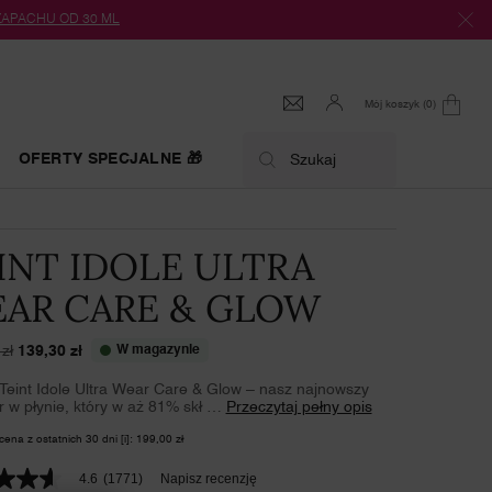
 ZAPACHU OD 30 ML
Mój koszyk
0
0 produkt
OFERTY SPECJALNE 🎁
Szukaj
INT IDOLE ULTRA
AR CARE & GLOW
zł
139,30 zł
W magazynie
cena
cena
Teint Idole Ultra Wear Care & Glow – nasz najnowszy
r w płynie, który w aż 81% skł …
Przeczytaj pełny opis
cena z ostatnich 30 dni [i]: 199,00 zł
4.6
(1771)
Napisz recenzję