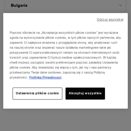
Pierwsza Woody Cherry w Lancôme
Woda perfumowana
4.6
(1048)
4.8
(12800)
Wybierz POJEMNOŚĆ
Wybierz POJEMNOŚĆ
Odrzuć wszystkie
Wybrano
Kolor 105W dla TEINT IDÔLE ULTRA WEAR FOUNDATION, 1 z
Wybrano
Kolor 110C dla TEINT IDÔLE ULTRA WEAR FOUNDATION
Wybrano
Kolor 115C dla TEINT IDÔLE ULTRA WEAR FOUN
Wybrano
Kolor 120N dla TEINT IDÔLE ULTRA WEA
Wybrano
Kolor 125W dla TEINT IDÔLE ULT
Wybrano
Kolor 135N dla TEINT IDÔ
Wybrano
Kolor 205C dla TEIN
Wybrano
Kolor 210C dl
Wybran
Kolor 2
W
K
ZMIEŃ KRAJ
Poprzez klikniecie na „Akceptacja wszystkich plików cookies” jest wyrażana
559,00 zł
529,00 zł
zgoda na wykorzystanie plików cookies, w tym plików naszych partnerów, aby
zapewnić Ci najlepsze wrażenia z przeglądania strony, aby analizować ruch
DODAJ DO KOSZYKA
LA VIE EST BELLE VERY CHERRY
DODAJ DO KOSZYKA
LA VIE
na naszej stronie oraz wspierać nasze działania marketingowe takie jak
pokazywanie Ci spersonalizowanych reklam na stronach internetowych osób
trzecich oraz zapewnienie Ci funkcji mediów społecznościowych. W każdej
chwili możesz zarządzić swoimi preferencjami poprzez zakładkę Ustawienia
plików cookies. Aby dowiedzieć się więcej o tym, jak my i nasi partnerzy
przetwarzamy Twoje dane osobowe, zapoznaj się z naszą Polityką
prywatności.
Polityka Prywatnosci
Ustawienia plików cookie
Akceptuj wszystkie
Próbki do każdego
Darmowa dostawa
zamówienia
powyżej 250 zł
w prezencie
Wypróbuj
Łatwe płatności
nasze e-serwisy