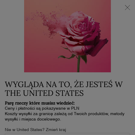
Super Brand Days | Zyskaj do 30% rabatu
0
Mój
0 produkt
koszyk
Główna zawartość
NIE ZNALEŹLIŚMY ŻADNYCH WYNIKÓW
NOWOŚĆ
BEST
SELLER
TERAZ DO
PONOWNEGO
UZUPEŁNIENIA
WYGLĄDA NA TO, ŻE JESTEŚ W
THE UNITED STATES
Parę rzeczy które musisz wiedzieć:
Ceny i płatności są pokazywane w PLN
Koszty wysyłki za granicę zależą od Twoich produktów, metody
wysyłki i miejsca docelowego.
LA VIE EST BELLE VERY CHERRY
LA VIE EST BELLE EAU DE PARFUM
Nie w United States? Zmień kraj