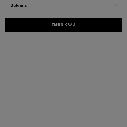
DLA SKÓRY DOJRZAŁEJ
ZMIEŃ KRAJ
Reset
A co, gdybył można było wybrać swój wiek?
[Skóra dojrzała] Odwracaj widoczne oznaki starzenia
– po 55.
roku życia.
Widoczny wiek biologiczny Twojej skóry to jedyny wiek, który
możesz cofnąć.
KUP PRODUKTY