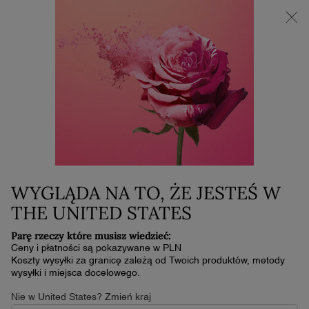
NOWOŚĆ LA VIE EST BELLE VERY CHERRY | KOSMETYCZKA +
MINI PRODUKT W PREZENCIE PRZY ZAKUPIE ZAPACHU OD
30 ML
Główna zawartość
0
Mój
0 produkt
koszyk
WYGLĄDA NA TO, ŻE JESTEŚ W
THE UNITED STATES
Parę rzeczy które musisz wiedzieć:
Ceny i płatności są pokazywane w PLN
Koszty wysyłki za granicę zależą od Twoich produktów, metody
wysyłki i miejsca docelowego.
Nie w United States? Zmień kraj