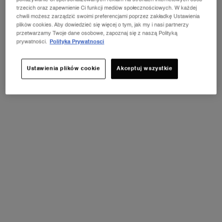
trzecich oraz zapewnienie Ci funkcji mediów społecznościowych. W każdej
chwili możesz zarządzić swoimi preferencjami poprzez zakładkę Ustawienia
plików cookies. Aby dowiedzieć się więcej o tym, jak my i nasi partnerzy
przetwarzamy Twoje dane osobowe, zapoznaj się z naszą Polityką
prywatności.
Polityka Prywatnosci
LOOKING FOR A GIFT?
Ustawienia plików cookie
Akceptuj wszystkie
Engrave products, buy gift cards and use our gift finder for
personalized recommendations.
GIFT FINDER
Offer the perfect present for every occasion.
FIND A GIFT