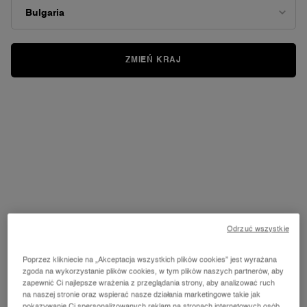
ONLINE ONLY
Shop limited-edition products you won't find anywhere else.
SHOP NOW
ZMIEŃ KRAJ
Odrzuć wszystkie
Poprzez klikniecie na „Akceptacja wszystkich plików cookies” jest wyrażana
zgoda na wykorzystanie plików cookies, w tym plików naszych partnerów, aby
zapewnić Ci najlepsze wrażenia z przeglądania strony, aby analizować ruch
na naszej stronie oraz wspierać nasze działania marketingowe takie jak
pokazywanie Ci spersonalizowanych reklam na stronach internetowych osób