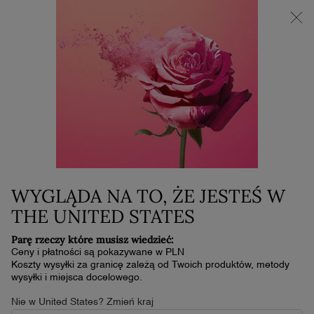
NOWOŚĆ LA VIE EST BELLE VERY CHERRY | KOSMETYCZKA +
MINI PRODUKT W PREZENCIE PRZY ZAKUPIE ZAPACHU OD
30 ML
0
Mój
0 produkt
koszyk
Główna zawartość
ONLINE EXCLUSIVES
Find all of Lancôme's latest online promotions and exclusive
services in one place.
WYGLĄDA NA TO, ŻE JESTEŚ W
THE UNITED STATES
SPECIAL OFFERS
Parę rzeczy które musisz wiedzieć:
Explore the best deals, online exclusives and last-chance
Ceny i płatności są pokazywane w PLN
products.
Koszty wysyłki za granicę zależą od Twoich produktów, metody
wysyłki i miejsca docelowego.
Nie w United States? Zmień kraj