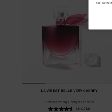
nasi partner
LA VIE EST BELLE VERY CHERRY
Pierwsza Woody Cherry w Lancôme
4.6
(1032)