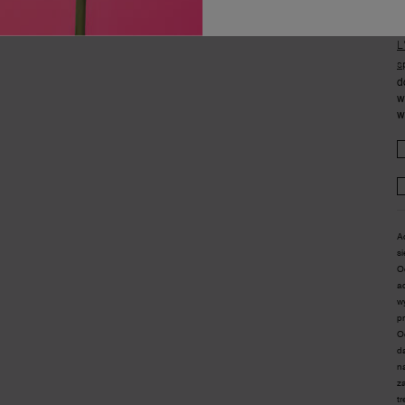
p
p
L
s
d
w
w
A
s
O
a
w
p
O
d
n
z
t