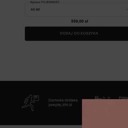
Wybierz POJEMNOŚĆ
559,00 zł
DODAJ DO KOSZYKA
LA VIE EST BE
Próbk
Darmowa dostawa
zamó
powyżej 250 zł
w pre