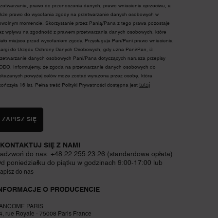
rzetwarzania, prawo do przenoszenia danych, prawo wniesienia sprzeciwu, a
akże prawo do wycofania zgody na przetwarzanie danych osobowych w
owolnym momencie. Skorzystanie przez Panią/Pana z tego prawa pozostaje
ez wpływu na zgodność z prawem przetwarzania danych osobowych, które
iało miejsce przed wycofaniem zgody. Przysługuje Pan/Pani prawo wniesienia
kargi do Urzędu Ochrony Danych Osobowych, gdy uzna Pani/Pan, iż
rzetwarzanie danych osobowych Pani/Pana dotyczących narusza przepisy
ODO. Informujemy, że zgoda na przetwarzanie danych osobowych do
skazanych powyżej celów może zostać wyrażona przez osobę, która
tutaj
kończyła 16 lat. Pełna treść Polityki Prywatności dostępna jest
ZAPISZ SIĘ
KONTAKTUJ SIĘ Z NAMI
adzwoń do nas: +48 22 255 23 26 (standardowa opłata)
d poniedziałku do piątku w godzinach 9:00-17:00 lub
apisz do nas
NFORMACJE O PRODUCENCIE
ANCOME PARIS
4, rue Royale - 75008 Paris France