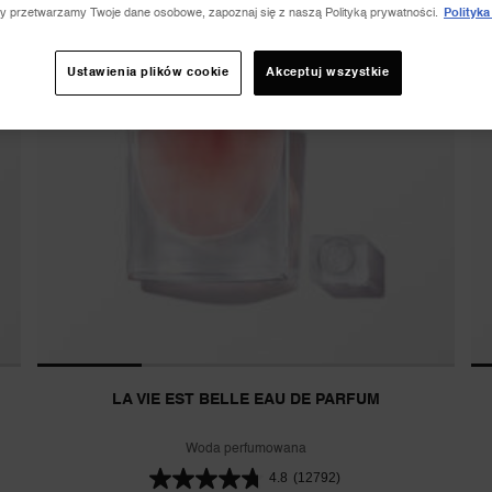
A
zy przetwarzamy Twoje dane osobowe, zapoznaj się z naszą Polityką prywatności.
Polityka
UZUPEŁNIENIA
B
Ustawienia plików cookie
Akceptuj wszystkie
LA VIE EST BELLE EAU DE PARFUM
Woda perfumowana
4.8
(12792)