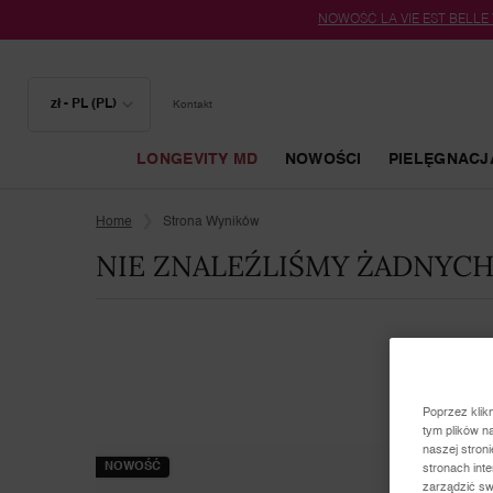
NOWOŚĆ LA VIE EST BELLE
zł - PL (PL)
Kontakt
LONGEVITY MD
NOWOŚCI
PIELĘGNACJ
Główna zawartość
Home
Strona Wyników
NIE ZNALEŹLIŚMY ŻADNYC
Poprzez klik
tym plików n
naszej stron
NOWOŚĆ
stronach int
zarządzić sw