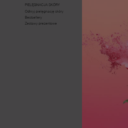
PIELĘGNACJA SKÓRY
MAKIJAŻ
Odkryj pielęgnację skóry
Odkryj makijaż
Bestsellery
Bestsellery
Zestawy prezentowe
Zestawy prezentowe