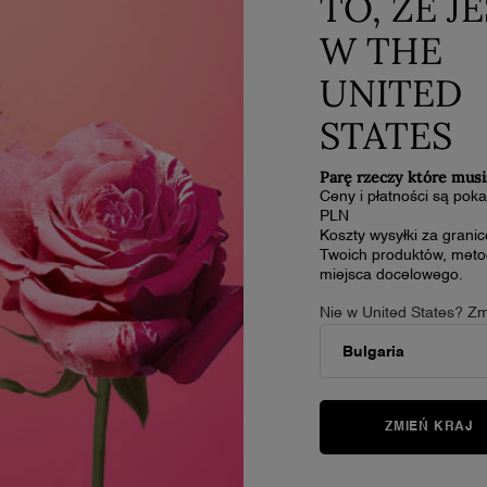
TO, ŻE J
Z
O Lancôme
PERFUMY
W THE
90 Lat Lancôme
Odkryj swój zapach
(
Nasze Oferty
Bestsellery
UNITED
Black Friday
Zestawy prezentowe
FAQs
I
STATES
Kariera
Parę rzeczy które musi
A
Ceny i płatności są po
PLN
Koszty wysyłki za grani
D
Twoich produktów, metod
miejsca docelowego.
Nie w United States? Zm
N
ZMIEŃ KRAJ
Z
w
W