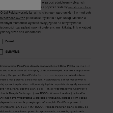
roduktów i usług marki Lancôme za pośrednictwem wybranych
oniżej kanałów komunikacji oraz poprzez reklamy
marek z portfolio
'Oréal Polska
wyświetlanych
w witrynach partnerskich i w mediach
połecznościowych
podczas korzystania z tych usług. Możesz w
owolnym momencie wycofać swoją zgodę na otrzymywanie
iadomości i zarządzać swoimi preferencjami, klikając link w każdej
ysłanej przez nas wiadomości.
E-mail
SMS/MMS
dministratorem Pani/Pana danych osobowych jest L’Oréal Polska Sp. z o.o., z
iedzibą w Warszawie (00-844) przy ul. Grzybowskiej 62. Kontakt z Inspektorem
chrony Danych w L’Oréal Polska Sp. z o.o. możliwy jest za pośrednictwem
dresu e-mail
personal-da@loreal.com
. Przetwarzanie danych osobowych w
yżej wymienionych celach odbywać się będzie na podstawie zgody wyrażonej
rzez Panią/Pana, zgodnie z art. 6 ust. 1. lit. a) Rozporządzenia Ogólnego o
chronie Danych Osobowych (dalej RODO). W ramach realizacji tych celów
ane mogą być wykorzystane w procesie profilowania, którego celem jest jak
ajlepsze dopasowanie przesyłanych informacji do Pani/Pana potrzeb i
ainteresowań (art. 6 ust. 1 lit. f RODO). Posiada Pani/Pan prawo dostępu do
reści swoich danych oraz prawo ich sprostowania, usunięcia, ograniczenia