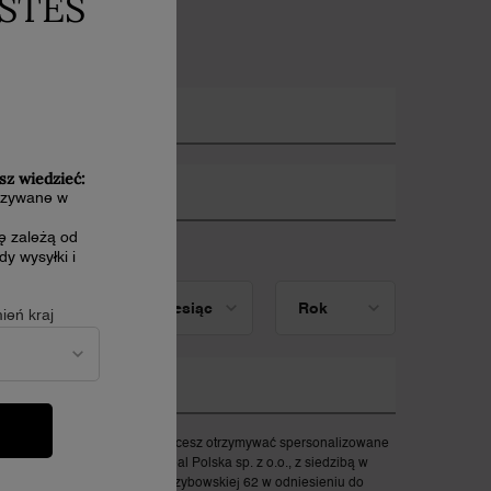
ESTEŚ
apisz się do newslettera
*)
Pola obowiązkowe
mię
*
sz wiedzieć:
dres e-mail
*
kazywane w
cę zależą od
ata urodzenia
y wysyłki i
ień kraj
umer telefonu
aznacz poniższe pola, jeśli chcesz otrzymywać spersonalizowane
iadomości handlowe od L'Oréal Polska sp. z o.o., z siedzibą w
arszawie (00-844) przy ul. Grzybowskiej 62 w odniesieniu do