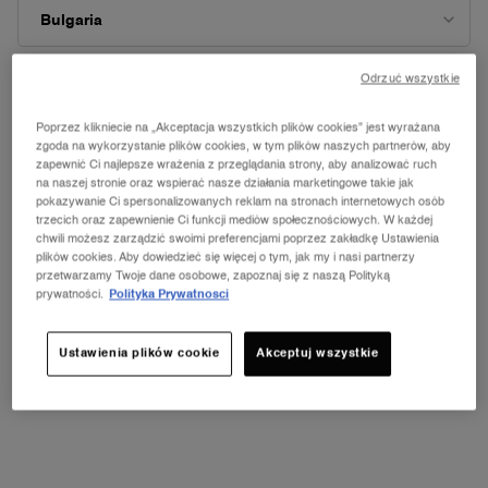
Pierwsza Woody Cherry w Lancôme
Woda perfumowana
4.6
(1043)
4.8
(12798)
Odrzuć wszystkie
Wybierz POJEMNOŚĆ
Wybierz POJEMNOŚĆ
ZMIEŃ KRAJ
Poprzez klikniecie na „Akceptacja wszystkich plików cookies” jest wyrażana
Wybrano
Kolor 105W dla TEINT IDÔLE ULTRA WEAR FOUNDATION, 1 z
Wybrano
Kolor 110C dla TEINT IDÔLE ULTRA WEAR FOUNDATION
Wybrano
Kolor 115C dla TEINT IDÔLE ULTRA WEAR FOUN
Wybrano
Kolor 120N dla TEINT IDÔLE ULTRA WEA
Wybrano
Kolor 125W dla TEINT IDÔLE ULT
Wybrano
Kolor 135N dla TEINT IDÔ
Wybrano
Kolor 205C dla TEIN
Wybrano
Kolor 210C dl
Wybran
Kolor 2
W
K
zgoda na wykorzystanie plików cookies, w tym plików naszych partnerów, aby
zapewnić Ci najlepsze wrażenia z przeglądania strony, aby analizować ruch
559,00 zł
529,00 zł
na naszej stronie oraz wspierać nasze działania marketingowe takie jak
pokazywanie Ci spersonalizowanych reklam na stronach internetowych osób
DODAJ DO KOSZYKA
LA VIE EST BELLE VERY CHERRY
DODAJ DO KOSZYKA
LA VIE
trzecich oraz zapewnienie Ci funkcji mediów społecznościowych. W każdej
chwili możesz zarządzić swoimi preferencjami poprzez zakładkę Ustawienia
plików cookies. Aby dowiedzieć się więcej o tym, jak my i nasi partnerzy
przetwarzamy Twoje dane osobowe, zapoznaj się z naszą Polityką
prywatności.
Polityka Prywatnosci
Ustawienia plików cookie
Akceptuj wszystkie
Próbki do każdego
Darmowa dostawa
zamówienia
powyżej 250 zł
w prezencie