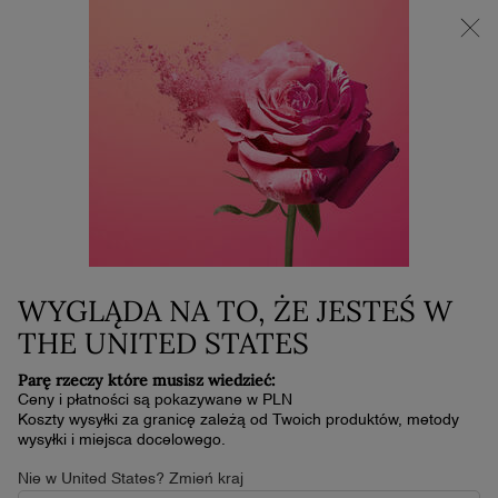
NOWOŚĆ LA VIE EST BELLE VERY CHERRY | KOSMETYCZKA +
MINI PRODUKT W PREZENCIE PRZY ZAKUPIE ZAPACHU OD
30 ML
0
Mój
0 produkt
koszyk
Główna zawartość
NIE ZNALEŹLIŚMY ŻADNYCH WYNIKÓW
NOWOŚĆ
BEST
SELLER
TERAZ DO
WYGLĄDA NA TO, ŻE JESTEŚ W
PONOWNEGO
UZUPEŁNIENIA
THE UNITED STATES
Parę rzeczy które musisz wiedzieć:
Ceny i płatności są pokazywane w PLN
Koszty wysyłki za granicę zależą od Twoich produktów, metody
wysyłki i miejsca docelowego.
Nie w United States? Zmień kraj
LA VIE EST BELLE VERY CHERRY
LA VIE EST BELLE EAU DE PARFUM