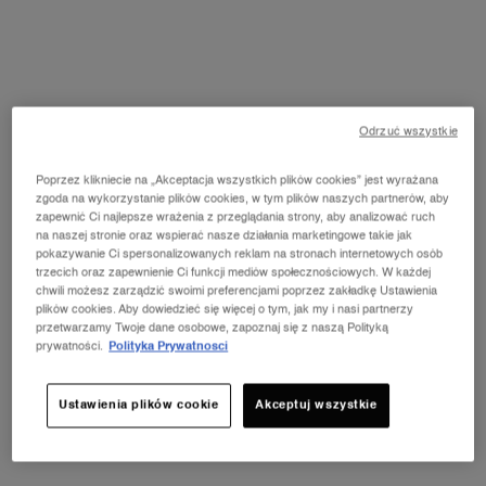
Wybrana pojemność:
50 ml
-
Odrzuć wszystkie
899,00 zł
584,35 zł
(1 168,70 zł/100 ml.)
Stara cena
Nowa cena
Poprzez klikniecie na „Akceptacja wszystkich plików cookies” jest wyrażana
50 ml
100 ml
zgoda na wykorzystanie plików cookies, w tym plików naszych partnerów, aby
Wybrano
, 1 of 2
Wybrano
, 2 of 2
899,00 zł
Stara cena
Nowa cena
584,35 zł
1 199,00 zł
zapewnić Ci najlepsze wrażenia z przeglądania strony, aby analizować ruch
na naszej stronie oraz wspierać nasze działania marketingowe takie jak
pokazywanie Ci spersonalizowanych reklam na stronach internetowych osób
trzecich oraz zapewnienie Ci funkcji mediów społecznościowych. W każdej
chwili możesz zarządzić swoimi preferencjami poprzez zakładkę Ustawienia
NOWOŚĆ LA VIE EST BELLE VERY
plików cookies. Aby dowiedzieć się więcej o tym, jak my i nasi partnerzy
CHERRY
ⓘ
przetwarzamy Twoje dane osobowe, zapoznaj się z naszą Polityką
prywatności.
Polityka Prywatnosci
Odkryj nowy zapach Very Cherry z kultowej linii
perfum La Vie Est Belle! Kup pojemność od 30 ml i
odbierz kosmetyczkę oraz mini produkt w
prezencie.*
Ustawienia plików cookie
Akceptuj wszystkie
ODKRYJ OFERTĘ