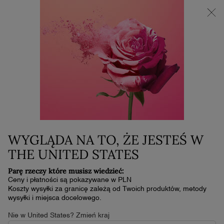
NOWOŚĆ LA VIE EST BELLE VERY CHERRY | KOSMETYCZKA +
MINI PRODUKT W PREZENCIE PRZY ZAKUPIE ZAPACHU OD
30 ML
0
Mój
0 produkt
koszyk
Główna zawartość
Home
Outlet
LE PARFUM
584,35 zł
899,00 zł
W magazynie
Stara cena
Nowa cena
(1 168,70 zł/100 ml.)
WYGLĄDA NA TO, ŻE JESTEŚ W
Luksusowy Zapach Róży z Akcentem Białej Herbaty Zanurz się
w luksusowej aurze wody perfumowanej …
Przeczytaj pełny
THE UNITED STATES
opis
Parę rzeczy które musisz wiedzieć:
Najniższa cena z ostatnich 30 dni [i]: 899,00 zł
Ceny i płatności są pokazywane w PLN
Koszty wysyłki za granicę zależą od Twoich produktów, metody
4.6
(321)
Napisz recenzję
4.6
wysyłki i miejsca docelowego.
z
5
Nie w United States? Zmień kraj
gwiazdek,