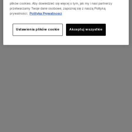
plików cookies. Aby dowiedzieć się więcej o tym, jak my i nasi partnerzy
przetwarzamy Twoje dane osobowe, zapoznaj się z naszą Polityką
Zapisz się do newslettera
prywatności.
Polityka Prywatnosci
(*)
Pola obowiązkowe
Ustawienia plików cookie
Akceptuj wszystkie
Imię
*
Adres e-mail
*
Data urodzenia
Zaznacz poniższe pola, jeśli chcesz otrzymywać spersonalizowane wiadomości
handlowe od L'Oréal Polska sp. z o.o., z siedzibą w Warszawie (00-844) przy ul.
Grzybowskiej 62 w odniesieniu do produktów i usług marki Lancôme za
pośrednictwem wybranych poniżej kanałów komunikacji oraz poprzez reklamy
wyświetlanych
marek z portfolio L'Oréal Polska
w witrynach partnerskich i w mediach
podczas korzystania z tych usług. Możesz w dowolnym
społecznościowych