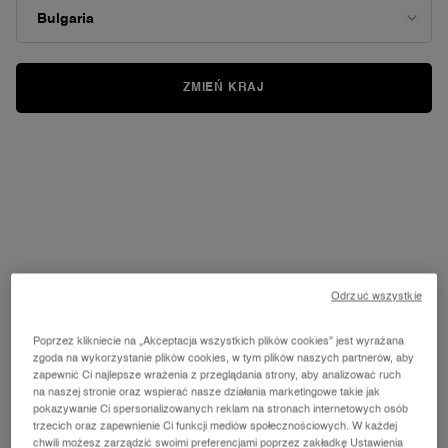
ZMIEŃ KRAJ
Odrzuć wszystkie
ZRÓB SOBIE ZDJĘCIE LUB WYBIERZ ZDJĘCIE MODELKI
Poprzez klikniecie na „Akceptacja wszystkich plików cookies” jest wyrażana
Możesz zrobić sobie zdjęcie w trakcie korzystania z e-serwisu, użyć swojego
zgoda na wykorzystanie plików cookies, w tym plików naszych partnerów, aby
już istniejącego zdjęcia lub zdjęcia modelki, które znajdzie się w aplikacji.
zapewnić Ci najlepsze wrażenia z przeglądania strony, aby analizować ruch
na naszej stronie oraz wspierać nasze działania marketingowe takie jak
pokazywanie Ci spersonalizowanych reklam na stronach internetowych osób
trzecich oraz zapewnienie Ci funkcji mediów społecznościowych. W każdej
chwili możesz zarządzić swoimi preferencjami poprzez zakładkę Ustawienia