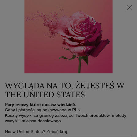
Super Brand Days | Zyskaj do 30% rabatu
0
Mój
0 produkt
koszyk
Główna zawartość
WYGLĄDA NA TO, ŻE JESTEŚ W
THE UNITED STATES
Parę rzeczy które musisz wiedzieć:
Ceny i płatności są pokazywane w PLN
Koszty wysyłki za granicę zależą od Twoich produktów, metody
wysyłki i miejsca docelowego.
Nie w United States? Zmień kraj