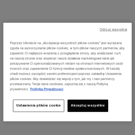
Wybierz kolor dla L'Absolu Rouge Intimatte
247 UNRETOUCHED NUDE
Wszystko
Red
Nude
Pomarańczowy
Pink
Purple
Odrzuć wszystkie
Poprzez klikniecie na „Akceptacja wszystkich plików cookies” jest wyrażana
Wybrano
Wariant produktu jest niedostępny!
Wybrano
Wariant produktu jest niedostępny!
Wybrano
Wariant produktu jest niedostępny!
Wybrano
Wariant produktu jest niedostępny!
Wybrano
Wariant produktu jest niedostępny!
Wybrano
Wariant produktu jest niedo
Wybrano
Wariant produktu
zgoda na wykorzystanie plików cookies, w tym plików naszych partnerów, aby
zapewnić Ci najlepsze wrażenia z przeglądania strony, aby analizować ruch
na naszej stronie oraz wspierać nasze działania marketingowe takie jak
Wybrano
247 UNRETOUCHED NUDE, 8 of 10
Wybrano
Wariant produktu jest niedostępny!
Wybrano
Wariant produktu jest niedostępny!
pokazywanie Ci spersonalizowanych reklam na stronach internetowych osób
trzecich oraz zapewnienie Ci funkcji mediów społecznościowych. W każdej
chwili możesz zarządzić swoimi preferencjami poprzez zakładkę Ustawienia
plików cookies. Aby dowiedzieć się więcej o tym, jak my i nasi partnerzy
przetwarzamy Twoje dane osobowe, zapoznaj się z naszą Polityką
prywatności.
Polityka Prywatnosci
NOWOŚĆ LA VIE EST BELLE VERY
CHERRY
ⓘ
Ustawienia plików cookie
Akceptuj wszystkie
Odkryj nowy zapach Very Cherry z kultowej linii
perfum La Vie Est Belle! Kup pojemność od 30 ml i
odbierz kosmetyczkę oraz mini produkt w
prezencie.*
ODKRYJ OFERTĘ