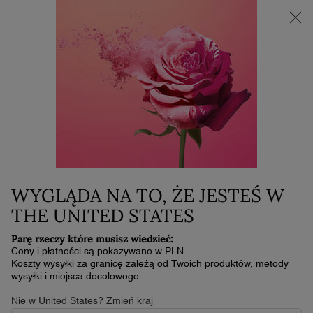
NOWOŚĆ LA VIE EST BELLE VERY CHERRY | KOSMETYCZKA +
MINI PRODUKT W PREZENCIE PRZY ZAKUPIE ZAPACHU OD
30 ML
0
Mój
0 produkt
koszyk
Główna zawartość
...
Nowości
Novelties 2024
L'ABSOLU ROUGE INTIMATTE
209,00 zł
W magazynie
WYGLĄDA NA TO, ŻE JESTEŚ W
4.7
(1385)
Napisz recenzję
4.7
z
THE UNITED STATES
5
gwiazdek,
Parę rzeczy które musisz wiedzieć:
średnia
wartość
Ceny i płatności są pokazywane w PLN
oceny.
Koszty wysyłki za granicę zależą od Twoich produktów, metody
Read
wysyłki i miejsca docelowego.
1385
Reviews.
Nie w United States? Zmień kraj
Łącze