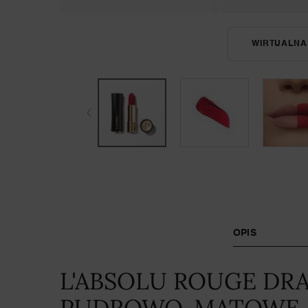
WIRTUALNA
PDP Tabs
OPIS
L'ABSOLU ROUGE DR
PUDROWO-MATOWE