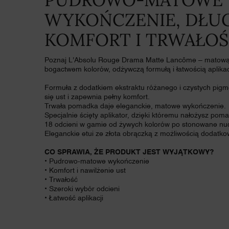
WYKOŃCZENIE, DŁU
KOMFORT I TRWAŁO
Poznaj L'Absolu Rouge Drama Matte Lancôme – matową 
bogactwem kolorów, odżywczą formułą i łatwością aplikac
Formuła z dodatkiem ekstraktu różanego i czystych pig
się ust i zapewnia pełny komfort.
Trwała pomadka daje eleganckie, matowe wykończenie.
Specjalnie ścięty aplikator, dzięki któremu nałożysz po
18 odcieni w gamie od żywych kolorów po stonowane nu
Eleganckie etui ze złota obrączką z możliwością dodatkow
CO SPRAWIA, ŻE PRODUKT JEST WYJĄTKOWY?
• Pudrowo-matowe wykończenie
• Komfort i nawilżenie ust
• Trwałość
• Szeroki wybór odcieni
• Łatwość aplikacji