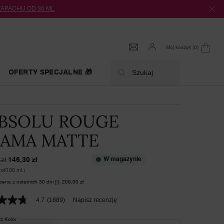
 ZAPACHU OD 30 ML
Mój koszyk
0
0 produkt
OFERTY SPECJALNE 🎁
Szukaj
ABSOLU ROUGE
AMA MATTE
zł
146,30 zł
W magazynie
cena
cena
zł/100 ml.)
cena z ostatnich 30 dni [i]: 209,00 zł
4.7
(1889)
Napisz recenzję
z Kolor