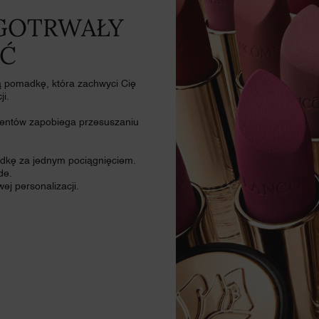
GOTRWAŁY
ŚĆ
pomadkę, która zachwyci Cię
ji.
mentów zapobiega przesuszaniu
madkę za jednym pociągnięciem.
de.
ej personalizacji.