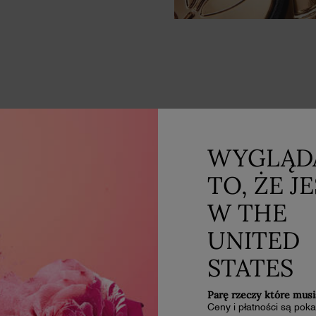
A CIEBIE
WYGLĄD
TO, ŻE J
-
W THE
UNITED
STATES
Parę rzeczy które musi
Ceny i płatności są po