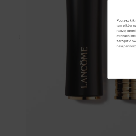
Poprzez klik
tym plików n
naszej stron
stronach int
zarządzić sw
nasi partner