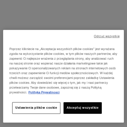
Wybierz Kolor
Wybierz kolor dla L'ABSOLU ROUGE CREAM
274 - French-Tea
Odrzuć wszystkie
Poprzez klikniecie na „Akceptacja wszystkich plików cookies” jest wyrażana
zgoda na wykorzystanie plików cookies, w tym plików naszych partnerów, aby
Wybrano
Wariant produktu jest niedostępny!
Wybrano
274 - French-Tea, 2 of 30
Wybrano
Wariant produktu jest niedostępny!
Wybrano
Wariant produktu jest niedostępny!
Wybrano
011 Rose Nature, 5 of 30
Wybrano
Wariant produktu jest niedo
Wybrano
Wariant produktu
zapewnić Ci najlepsze wrażenia z przeglądania strony, aby analizować ruch
na naszej stronie oraz wspierać nasze działania marketingowe takie jak
pokazywanie Ci spersonalizowanych reklam na stronach internetowych osób
Wybrano
Wariant produktu jest niedostępny!
Wybrano
Wariant produktu jest niedostępny!
Wybrano
1 - Universelle, 10 of 30
Wybrano
6 - Rose-Nu, 11 of 30
Wybrano
7 - Bouquet-Nocturne, 12 of 30
Wybrano
8 - La-Vie-Est-Belle, 13 of 3
Wybrano
66 - Orange-Conf
trzecich oraz zapewnienie Ci funkcji mediów społecznościowych. W każdej
chwili możesz zarządzić swoimi preferencjami poprzez zakładkę Ustawienia
plików cookies. Aby dowiedzieć się więcej o tym, jak my i nasi partnerzy
Wybrano
Wariant produktu jest niedostępny!
Wybrano
Wariant produktu jest niedostępny!
Wybrano
Wariant produktu jest niedostępny!
Wybrano
132 - Caprice-De-Rouge, 18 of 30
Wybrano
Wariant produktu jest niedostępny!
Wybrano
Wariant produktu jest niedo
Wybrano
238 - Si-Seuleme
przetwarzamy Twoje dane osobowe, zapoznaj się z naszą Polityką
prywatności.
Polityka Prywatnosci
Wybrano
250 - Tendre-Mirage, 22 of 30
Wybrano
Wariant produktu jest niedostępny!
Wybrano
Wariant produktu jest niedostępny!
Ustawienia plików cookie
Akceptuj wszystkie
Zobacz wszystko
shades