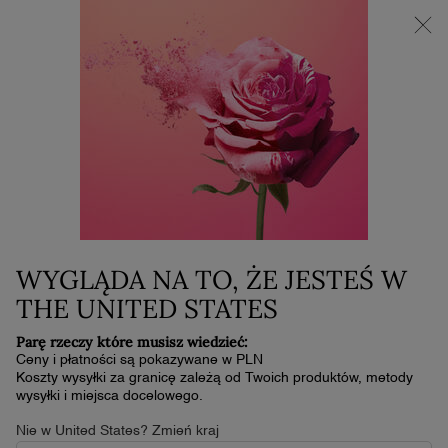
NOWOŚĆ LA VIE EST BELLE VERY CHERRY | KOSMETYCZKA +
MINI PRODUKT W PREZENCIE PRZY ZAKUPIE ZAPACHU OD
30 ML
0
Mój
0 produkt
koszyk
Główna zawartość
...
Do Ust
Pomadki
L'ABSOLU ROUGE CREAM
195,00 zł
W magazynie
DO 18 GODZIN TRWAŁOŚCI, ŚWIETLISTE WYKOŃCZENIE I
WYGLĄDA NA TO, ŻE JESTEŚ W
JEDWABISTA KONSYSTENCJA
THE UNITED STATES
4.6
(1729)
Napisz recenzję
4.6
Parę rzeczy które musisz wiedzieć:
z
5
Ceny i płatności są pokazywane w PLN
gwiazdek,
Koszty wysyłki za granicę zależą od Twoich produktów, metody
średnia
wysyłki i miejsca docelowego.
wartość
oceny.
Nie w United States? Zmień kraj
Read