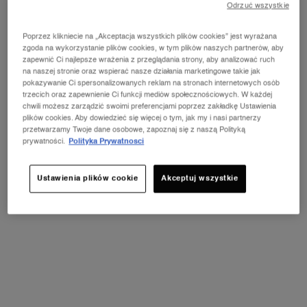
Odrzuć wszystkie
1 pojemność dostępna:
device
-
N/A
Poprzez klikniecie na „Akceptacja wszystkich plików cookies” jest wyrażana
zgoda na wykorzystanie plików cookies, w tym plików naszych partnerów, aby
zapewnić Ci najlepsze wrażenia z przeglądania strony, aby analizować ruch
device
na naszej stronie oraz wspierać nasze działania marketingowe takie jak
Wybrano
Ten wariant produktu jest niedos
, 1 of 1
N/A
pokazywanie Ci spersonalizowanych reklam na stronach internetowych osób
trzecich oraz zapewnienie Ci funkcji mediów społecznościowych. W każdej
chwili możesz zarządzić swoimi preferencjami poprzez zakładkę Ustawienia
plików cookies. Aby dowiedzieć się więcej o tym, jak my i nasi partnerzy
przetwarzamy Twoje dane osobowe, zapoznaj się z naszą Polityką
NOWOŚĆ LA VIE EST BELLE VERY
prywatności.
Polityka Prywatnosci
CHERRY
ⓘ
Odkryj nowy zapach Very Cherry z kultowej linii
perfum La Vie Est Belle! Kup pojemność od 30 ml i
Ustawienia plików cookie
Akceptuj wszystkie
odbierz kosmetyczkę oraz mini produkt w
prezencie.*
ODKRYJ OFERTĘ
PDP Tabs V3
OPIS I KORZYŚCI