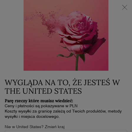
NOWOŚĆ LA VIE EST BELLE VERY CHERRY | KOSMETYCZKA +
MINI PRODUKT W PREZENCIE PRZY ZAKUPIE ZAPACHU OD
30 ML
0
Mój
0 produkt
koszyk
Główna zawartość
...
Do Ust
Pomadki
HAPTA
N/A
W magazynie
Our 1st adaptive lipstick applicator for people with limited hand
WYGLĄDA NA TO, ŻE JESTEŚ W
& arm mobility.
THE UNITED STATES
5.0
(1)
Napisz recenzję
5.0
Parę rzeczy które musisz wiedzieć:
z
5
Ceny i płatności są pokazywane w PLN
gwiazdek,
Koszty wysyłki za granicę zależą od Twoich produktów, metody
średnia
wysyłki i miejsca docelowego.
wartość
oceny.
Nie w United States? Zmień kraj
Read