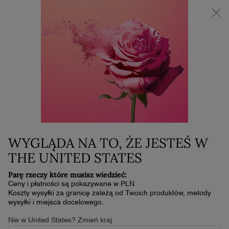
NOWOŚĆ LA VIE EST BELLE VERY CHERRY | KOSMETYCZKA +
MINI PRODUKT W PREZENCIE PRZY ZAKUPIE ZAPACHU OD
30 ML
0
Mój
0 produkt
koszyk
Główna zawartość
LIGHT SUMMER MAKEUP PERFECT FOR WARM DAYS
Home
LIGHT SUMMER MAKEUP PERFECT
WYGLĄDA NA TO, ŻE JESTEŚ W
FOR WARM DAYS
THE UNITED STATES
Data utworzenia:
Data aktualizacji:
24 sty 2025
Parę rzeczy które musisz wiedzieć:
Ceny i płatności są pokazywane w PLN
Koszty wysyłki za granicę zależą od Twoich produktów, metody
wysyłki i miejsca docelowego.
Let's face it, summer can cause chaos for carefully crafted
Nie w United States? Zmień kraj
makeup looks. To beat the heat, you need everything from the