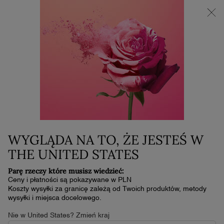
NOWOŚĆ LA VIE EST BELLE VERY CHERRY | KOSMETYCZKA +
MINI PRODUKT W PREZENCIE PRZY ZAKUPIE ZAPACHU OD
30 ML
0
Mój
0 produkt
koszyk
Główna zawartość
AUTUMN BEAUTY IDEAS TO MAKE THE MOST OF
HOMEPAGE
SKINCARE
THE MONTHS AHEAD
SEASONAL CHANGE —
AUTUMN BEAUTY IDEAS
WYGLĄDA NA TO, ŻE JESTEŚ W
THE UNITED STATES
TO MAKE THE MOST OF
Parę rzeczy które musisz wiedzieć:
THE MONTHS AHEAD
Ceny i płatności są pokazywane w PLN
Koszty wysyłki za granicę zależą od Twoich produktów, metody
wysyłki i miejsca docelowego.
Autumn is upon us and it’s time to make some changes in your
Nie w United States? Zmień kraj
beauty routine. Keep reading for skincare tips on how you can