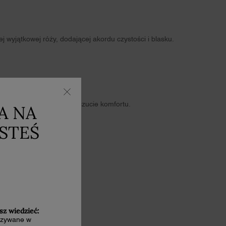
j wyjątkowej róży, dodającej akordu czystości i blasku.
AKORD
pr zapewnia wyjątkowe uczucie komfortu.
A NA
ESTEŚ
sz wiedzieć:
kazywane w