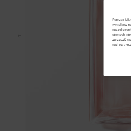
Poprzez klik
tym plików n
naszej stron
stronach int
zarządzić sw
nasi partner