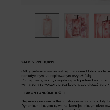
PDP Product description section
ZALETY PRODUKTU
Odkryj jedyne w swoim rodzaju Lancôme Idôle – woda 
nomadycznym, zainspirowanym przyszłością.
Poczuj czysty, mocny i miękki zapach perfum Lancôme I
wymarzony i stworzony przez kobiety, aby ukazać aurę k
FLAKON LANCÔME IDÔLE
Najcieńszy na świecie flakon, który uosabia to, co dotyc
Dynamiczna i czysta sylwetka, która jest niczym okno ot