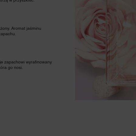
trzą w przyszłość.
żony. Aromat jaśminu
zapachu.
aje zapachowi wyrafinowany
óra go nosi.