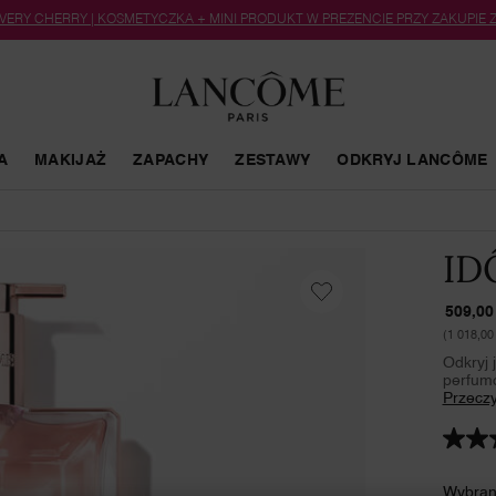
 VERY CHERRY | KOSMETYCZKA + MINI PRODUKT W PREZENCIE PRZY ZAKUPIE
A
MAKIJAŻ
ZAPACHY
ZESTAWY
ODKRYJ LANCÔME
ID
509,00 
(1 018,00 
Odkryj 
perfum
Przeczy
4.6
z
5
Wybran