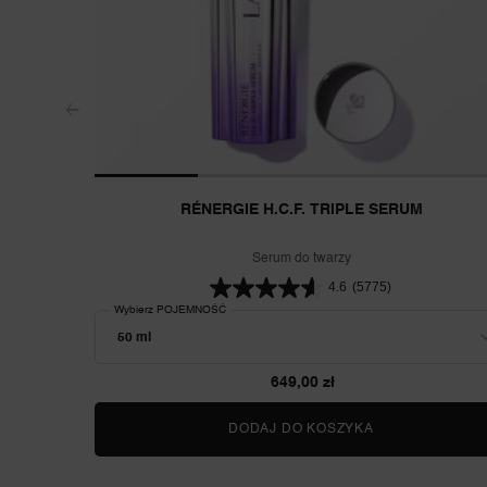
RÉNERGIE H.C.F. TRIPLE SERUM
Serum do twarzy
4.6
(5775)
Wybierz POJEMNOŚĆ
649,00 zł
DODAJ DO KOSZYKA
RÉNERGIE H.C.