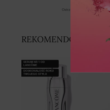
IN
Ostrzeżenie: Produkt łatwopaln
REKOMENDOWANE DL
REKOMENDOWANE DLA CIEBIE
SERUM NR 1 OD
LANCÔME
DOSKONAŁOŚĆ ROKU
TWOJEGO STYLU