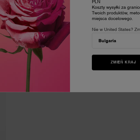
FORMACJE DOTYCZĄCE BEZPIECZEŃS
PLN
Koszty wysyłki za grani
y aż do wyschnięcia. Przechowuj z dala od źródeł ciepła i zapłonu. Uni
Twoich produktów, metod
miejsca docelowego.
Nie w United States? Zm
A CIEBIE
ZMIEŃ KRAJ