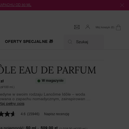
 ZAPACHU OD 30 ML
Mój koszyk
0
0 produkt
OFERTY SPECJALNE 🎁
Szukaj
ÔLE EAU DE PARFUM
zł
W magazynie
zł/100 ml.)
jedyne w swoim rodzaju Lancôme Idôle – woda
owana o zapachu nomadycznym, zainspirowan …
taj pełny opis
4.6
(15946)
Napisz recenzję
a pojemność:
50 ml
-
509,00 zł