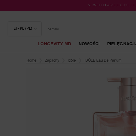
NOWOŚĆ LA VIE EST BELLE
zł - PL (PL)
Kontakt
LONGEVITY MD
NOWOŚCI
PIELĘGNACJ
Główna zawartość
Home
Zapachy
Idôle
IDÔLE Eau De Parfum