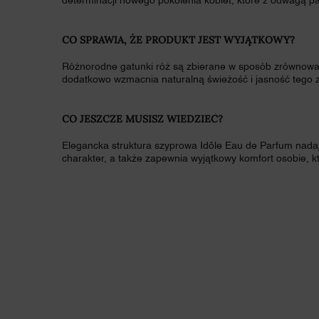
determinacji nowego pokolenia kobiet, które z odwagą pa
CO SPRAWIA, ŻE PRODUKT JEST WYJĄTKOWY?
Różnorodne gatunki róż są zbierane w sposób zrównowa
dodatkowo wzmacnia naturalną świeżość i jasność tego 
CO JESZCZE MUSISZ WIEDZIEĆ?
Elegancka struktura szyprowa Idôle Eau de Parfum nad
charakter, a także zapewnia wyjątkowy komfort osobie, kt
NUTY ZAPACHOWE