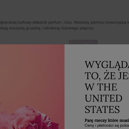
jbardziej kultowy składnik perfum: róża. Absoluty jaśminu towarzyszą te
dują soczystą gruszką i odrobiną różowego pieprzu.
SZYPROWY 
ażony i dostosowany do
Elegancki szy
WYGLĄD
TO, ŻE J
W THE
UNITED
STATES
Parę rzeczy które musi
Ceny i płatności są po