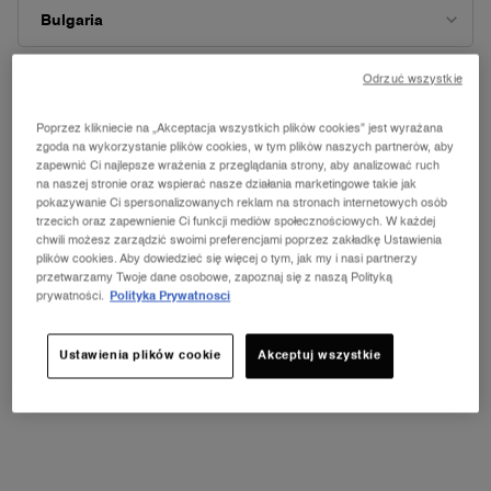
Pierwsza Woody Cherry w Lancôme
Woda perfumowana
4.6
(1043)
4.8
(12798)
Odrzuć wszystkie
Wybierz POJEMNOŚĆ
Wybierz POJEMNOŚĆ
ZMIEŃ KRAJ
Poprzez klikniecie na „Akceptacja wszystkich plików cookies” jest wyrażana
Wybrano
Kolor 105W dla TEINT IDÔLE ULTRA WEAR FOUNDATION, 1 z
Wybrano
Kolor 110C dla TEINT IDÔLE ULTRA WEAR FOUNDATION
Wybrano
Kolor 115C dla TEINT IDÔLE ULTRA WEAR FOUN
Wybrano
Kolor 120N dla TEINT IDÔLE ULTRA WEA
Wybrano
Kolor 125W dla TEINT IDÔLE ULT
Wybrano
Kolor 135N dla TEINT IDÔ
Wybrano
Kolor 205C dla TEIN
Wybrano
Kolor 210C dl
Wybran
Kolor 2
W
K
zgoda na wykorzystanie plików cookies, w tym plików naszych partnerów, aby
zapewnić Ci najlepsze wrażenia z przeglądania strony, aby analizować ruch
559,00 zł
529,00 zł
na naszej stronie oraz wspierać nasze działania marketingowe takie jak
pokazywanie Ci spersonalizowanych reklam na stronach internetowych osób
DODAJ DO KOSZYKA
LA VIE EST BELLE VERY CHERRY
DODAJ DO KOSZYKA
LA VIE
trzecich oraz zapewnienie Ci funkcji mediów społecznościowych. W każdej
chwili możesz zarządzić swoimi preferencjami poprzez zakładkę Ustawienia
plików cookies. Aby dowiedzieć się więcej o tym, jak my i nasi partnerzy
przetwarzamy Twoje dane osobowe, zapoznaj się z naszą Polityką
prywatności.
Polityka Prywatnosci
Ustawienia plików cookie
Akceptuj wszystkie
Próbki do każdego
Darmowa dostawa
zamówienia
powyżej 250 zł
w prezencie