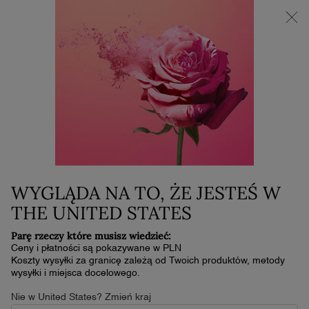
NOWOŚĆ LA VIE EST BELLE VERY CHERRY | KOSMETYCZKA +
MINI PRODUKT W PREZENCIE PRZY ZAKUPIE ZAPACHU OD
30 ML
0
Mój
0 produkt
koszyk
Główna zawartość
NIE ZNALEŹLIŚMY ŻADNYCH WYNIKÓW
NOWOŚĆ
BEST
SELLER
TERAZ DO
WYGLĄDA NA TO, ŻE JESTEŚ W
PONOWNEGO
UZUPEŁNIENIA
THE UNITED STATES
Parę rzeczy które musisz wiedzieć:
Ceny i płatności są pokazywane w PLN
Koszty wysyłki za granicę zależą od Twoich produktów, metody
wysyłki i miejsca docelowego.
Nie w United States? Zmień kraj
LA VIE EST BELLE VERY CHERRY
LA VIE EST BELLE EAU DE PARFUM