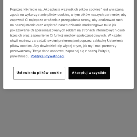
Poprzez klikniecie na „Akceptacja wszystkich plików cookies” jest wyrażana
zgoda na wykorzystanie plików cookies, w tym plików naszych partnerów, aby
zapewnić Ci najlepsze wrażenia z przeglądania strony, aby analizować ruch
Wybierz Kolor
Wybierz kolor dla Monsieur Big
na naszej stronie oraz wspierać nasze działania marketingowe takie jak
01 Black
pokazywanie Ci spersonalizowanych reklam na stronach internetowych osób
trzecich oraz zapewnienie Ci funkcji mediów społecznościowych. W każdej
chwili możesz zarządzić swoimi preferencjami poprzez zakładkę Ustawienia
plików cookies. Aby dowiedzieć się więcej o tym, jak my i nasi partnerzy
Wybrano
01 Black, 1 of 1
przetwarzamy Twoje dane osobowe, zapoznaj się z naszą Polityką
prywatności.
Polityka Prywatnosci
Ustawienia plików cookie
Akceptuj wszystkie
SUPER BRAND DAYS
ⓘ
25% RABATU przy zakupach za minimum 250 zł
30% RABATU przy zakupach za minimum 400 zł
ODKRYJ OFERTĘ
PDP Product description section
ZALETY PRODUKTU