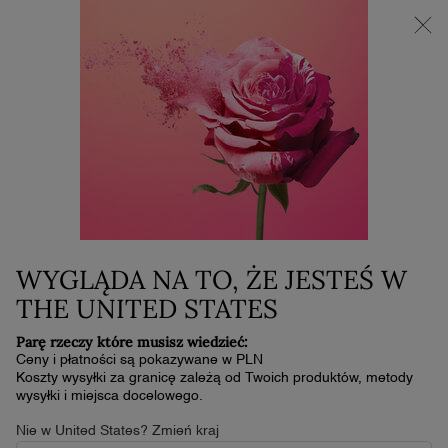
Super Brand Days | Zyskaj do 30% rabatu
0
Mój
0 produkt
koszyk
Główna zawartość
...
Do Oczu
Maskary
MONSIEUR BIG
189,00 zł
W magazynie
(1 890,00 zł/100 ml.)
UZYSKAJ EFEKT SZTUCZNYCH RZĘS
WYGLĄDA NA TO, ŻE JESTEŚ W
4.7
(4571)
Napisz recenzję
4.7
THE UNITED STATES
z
5
gwiazdek,
Parę rzeczy które musisz wiedzieć:
średnia
Ceny i płatności są pokazywane w PLN
wartość
Koszty wysyłki za granicę zależą od Twoich produktów, metody
oceny.
wysyłki i miejsca docelowego.
Read
4571
Nie w United States? Zmień kraj
Reviews.