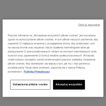
RODZAJ PLIKÓW COOKIES
ROLA
Ściśle konieczne
Konieczne do działania
Ściśle konieczne
pliki Cookies
strony. Umieszczane są
Odrzuć wszystkie
pliki Cookies
one zwykle tylko w
odpowiedzi na
Poprzez klikniecie na „Akceptacja wszystkich plików cookies” jest wyrażana
wykonane przez Ciebie
zgoda na wykorzystanie plików cookies, w tym plików naszych partnerów, aby
działanie w związku z
zapewnić Ci najlepsze wrażenia z przeglądania strony, aby analizować ruch
Twoim prośbę o
na naszej stronie oraz wspierać nasze działania marketingowe takie jak
usługę, taką jak
pokazywanie Ci spersonalizowanych reklam na stronach internetowych osób
trzecich oraz zapewnienie Ci funkcji mediów społecznościowych. W każdej
ustawianie twoich
chwili możesz zarządzić swoimi preferencjami poprzez zakładkę Ustawienia
preferencji
plików cookies. Aby dowiedzieć się więcej o tym, jak my i nasi partnerzy
dotyczących
przetwarzamy Twoje dane osobowe, zapoznaj się z naszą Polityką
prywatności,
prywatności.
Polityka Prywatnosci
logowanie się lub
wypełnianie
formularza.
Ustawienia plików cookie
Akceptuj wszystkie
Funkcjonalne
Aby wzmocnić
Funkcjonalne pliki
pliki Cookies
funkcjonalność oraz
Cookies
poziom
spersonalizowania.