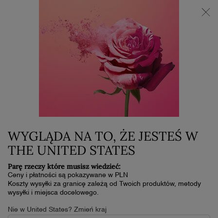
NOWOŚĆ LA VIE EST BELLE VERY CHERRY | KOSMETYCZKA +
MINI PRODUKT W PREZENCIE PRZY ZAKUPIE ZAPACHU OD
30 ML
0
Mój
0 produkt
koszyk
Główna zawartość
Obsługa klienta
POLITYKA COOKIES
Lancôme
WYGLĄDA NA TO, ŻE JESTEŚ W
L’Oréal Polska Sp. z o.o.
THE UNITED STATES
TABELA PLIKÓW COOKIES
Parę rzeczy które musisz wiedzieć:
CZYM SĄ PLIKI COOKIES?
Ceny i płatności są pokazywane w PLN
Koszty wysyłki za granicę zależą od Twoich produktów, metody
Pliki Cookies to niewielkie pliki tekstowe przechowywane na Twoim
wysyłki i miejsca docelowego.
urządzeniu (komputerze, tablecie lub telefonie komórkowym), kiedy
jesteś połączony z Internetem, co obejmuje także strony internetowe
Nie w United States? Zmień kraj
Grupy L’Oréall. Pliki Cookies mogą zawierać ustawienia witryn lub być