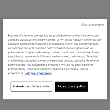
1 pojemność dostępna:
150 ml
-
319,00 zł
223,30 zł
(148,87 zł/100 ml.)
Stara cena
Nowa cena
Odrzuć wszystkie
150 ml
Wybrano
, 1 of 1
319,00 zł
Stara cena
Nowa cena
223,30 zł
Poprzez klikniecie na „Akceptacja wszystkich plików cookies” jest wyrażana
zgoda na wykorzystanie plików cookies, w tym plików naszych partnerów, aby
zapewnić Ci najlepsze wrażenia z przeglądania strony, aby analizować ruch
na naszej stronie oraz wspierać nasze działania marketingowe takie jak
pokazywanie Ci spersonalizowanych reklam na stronach internetowych osób
NOWOŚĆ LA VIE EST BELLE VERY
trzecich oraz zapewnienie Ci funkcji mediów społecznościowych. W każdej
CHERRY
ⓘ
chwili możesz zarządzić swoimi preferencjami poprzez zakładkę Ustawienia
Odkryj nowy zapach Very Cherry z kultowej linii
plików cookies. Aby dowiedzieć się więcej o tym, jak my i nasi partnerzy
perfum La Vie Est Belle! Kup pojemność od 30 ml i
przetwarzamy Twoje dane osobowe, zapoznaj się z naszą Polityką
odbierz kosmetyczkę oraz mini produkt w
prywatności.
Polityka Prywatnosci
prezencie.*
ODKRYJ OFERTĘ
Ustawienia plików cookie
Akceptuj wszystkie
PDP Tabs
OPIS