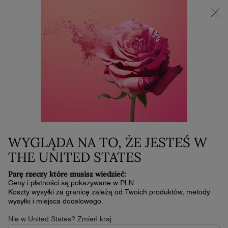
NOWOŚĆ LA VIE EST BELLE VERY CHERRY | KOSMETYCZKA +
MINI PRODUKT W PREZENCIE PRZY ZAKUPIE ZAPACHU OD
30 ML
0
Mój
0 produkt
koszyk
Główna zawartość
Home
Outlet
CLARIFIQUE DUAL ESSENCE
223,30 zł
319,00 zł
W magazynie
Stara cena
Nowa cena
(148,87 zł/100 ml.)
WYGLĄDA NA TO, ŻE JESTEŚ W
Najniższa cena z ostatnich 30 dni [i]: 319,00 zł
THE UNITED STATES
4.7
(244)
Napisz recenzję
4.7
z
Parę rzeczy które musisz wiedzieć:
5
Ceny i płatności są pokazywane w PLN
gwiazdek,
Koszty wysyłki za granicę zależą od Twoich produktów, metody
średnia
NOWOŚĆ
wysyłki i miejsca docelowego.
wartość
TYLKO U NAS
oceny.
Nie w United States? Zmień kraj
Read