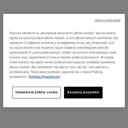
Odrzuć wszystkie
1 pojemność dostępna:
20 ml
-
449,00 zł
(2 245,00 zł/100 ml.)
Poprzez klikniecie na „Akceptacja wszystkich plików cookies” jest wyrażana
20 ml
zgoda na wykorzystanie plików cookies, w tym plików naszych partnerów, aby
Wybrano
, 1 of 1
449,00 zł
zapewnić Ci najlepsze wrażenia z przeglądania strony, aby analizować ruch
na naszej stronie oraz wspierać nasze działania marketingowe takie jak
pokazywanie Ci spersonalizowanych reklam na stronach internetowych osób
trzecich oraz zapewnienie Ci funkcji mediów społecznościowych. W każdej
chwili możesz zarządzić swoimi preferencjami poprzez zakładkę Ustawienia
NOWOŚĆ LA VIE EST BELLE VERY
plików cookies. Aby dowiedzieć się więcej o tym, jak my i nasi partnerzy
CHERRY
ⓘ
przetwarzamy Twoje dane osobowe, zapoznaj się z naszą Polityką
prywatności.
Polityka Prywatnosci
Odkryj nowy zapach Very Cherry z kultowej linii
perfum La Vie Est Belle! Kup pojemność od 30 ml i
odbierz kosmetyczkę oraz mini produkt w
prezencie.*
Ustawienia plików cookie
Akceptuj wszystkie
ODKRYJ OFERTĘ
PDP Tabs