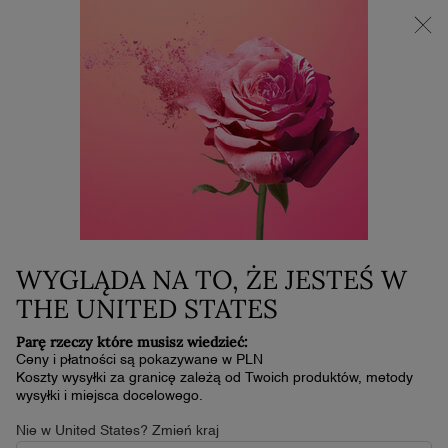
NOWOŚĆ LA VIE EST BELLE VERY CHERRY | KOSMETYCZKA +
MINI PRODUKT W PREZENCIE PRZY ZAKUPIE ZAPACHU OD
30 ML
0
Mój
0 produkt
koszyk
Główna zawartość
Home
RÉNERGIE H.C.F. TRIPLE SERUM
EYE
449,00 zł
W magazynie
WYGLĄDA NA TO, ŻE JESTEŚ W
(2 245,00 zł/100 ml.)
THE UNITED STATES
Serum pod oczy
Parę rzeczy które musisz wiedzieć:
4.4
(1050)
Napisz recenzję
4.4
Ceny i płatności są pokazywane w PLN
z
Koszty wysyłki za granicę zależą od Twoich produktów, metody
5
wysyłki i miejsca docelowego.
gwiazdek,
średnia
BESTSELLER ROKU 2024
Nie w United States? Zmień kraj
wartość