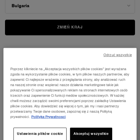
ZMIEŃ KRAJ
UPS! STRONA, KTÓREJ SZUKASZ
Odrzuć wszystkie
NIE ISTNIEJE
Poprzez klikniecie na „Akceptacja wszystkich plików cookies” jest wyrażana
Wygląda na to, że link nie jest już aktywny.
zgoda na wykorzystanie plików cookies, w tym plików naszych partnerów, aby
Przepraszamy za zaistniałą sytuację.
zapewnić Ci najlepsze wrażenia z przeglądania strony, aby analizować ruch
na naszej stronie oraz wspierać nasze działania marketingowe takie jak
pokazywanie Ci spersonalizowanych reklam na stronach internetowych osób
ODKRYJ PRODUKTY REKOMENDOWANE DLA CIEBIE
trzecich oraz zapewnienie Ci funkcji mediów społecznościowych. W każdej
chwili możesz zarządzić swoimi preferencjami poprzez zakładkę Ustawienia
plików cookies. Aby dowiedzieć się więcej o tym, jak my i nasi partnerzy
przetwarzamy Twoje dane osobowe, zapoznaj się z naszą Polityką
prywatności.
Polityka Prywatnosci
REKOMENDOWANE PRODUKTY
Ustawienia plików cookie
Akceptuj wszystkie