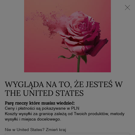
NOWOŚĆ LA VIE EST BELLE VERY CHERRY | KOSMETYCZKA +
MINI PRODUKT W PREZENCIE PRZY ZAKUPIE ZAPACHU OD
30 ML
0
Mój
0 produkt
koszyk
Główna zawartość
WYGLĄDA NA TO, ŻE JESTEŚ W
THE UNITED STATES
Parę rzeczy które musisz wiedzieć:
Ceny i płatności są pokazywane w PLN
Koszty wysyłki za granicę zależą od Twoich produktów, metody
wysyłki i miejsca docelowego.
Nie w United States? Zmień kraj