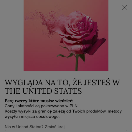
NOWOŚĆ LA VIE EST BELLE VERY CHERRY | KOSMETYCZKA +
MINI PRODUKT W PREZENCIE PRZY ZAKUPIE ZAPACHU OD
30 ML
0
Mój
0 produkt
koszyk
Główna zawartość
...
Kategorie Pielęgnacji
Demakijaż I Toniki
MOUSSE ECLAT
179,00 zł
W magazynie
(89,50 zł/100 ml.)
WYGLĄDA NA TO, ŻE JESTEŚ W
PIANKA OCZYSZCZAJĄCA I ROZJAŚNIAJĄCA CERĘ -
WYJĄTKOWA PIELĘGNACJA NA CODZIEŃ OD LANCÔME
THE UNITED STATES
JAKIE MA …
Przeczytaj pełny opis
Parę rzeczy które musisz wiedzieć:
4.9
(38)
Napisz recenzję
4.9
Ceny i płatności są pokazywane w PLN
z
Koszty wysyłki za granicę zależą od Twoich produktów, metody
5
wysyłki i miejsca docelowego.
gwiazdek,
średnia
Nie w United States? Zmień kraj
wartość