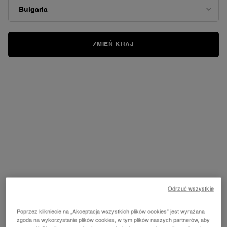
oceny.
Read
38
Reviews.
Łącze
do
ZMIEŃ KRAJ
tej
samej
strony.
Odrzuć wszystkie
Poprzez klikniecie na „Akceptacja wszystkich plików cookies” jest wyrażana
zgoda na wykorzystanie plików cookies, w tym plików naszych partnerów, aby