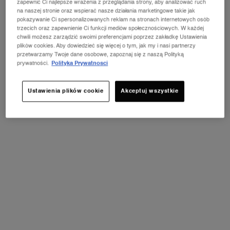
zapewnić Ci najlepsze wrażenia z przeglądania strony, aby analizować ruch
na naszej stronie oraz wspierać nasze działania marketingowe takie jak
pokazywanie Ci spersonalizowanych reklam na stronach internetowych osób
trzecich oraz zapewnienie Ci funkcji mediów społecznościowych. W każdej
chwili możesz zarządzić swoimi preferencjami poprzez zakładkę Ustawienia
1 pojemność dostępna:
200 ml
-
179,00 zł
(89,50 zł/100 ml.)
plików cookies. Aby dowiedzieć się więcej o tym, jak my i nasi partnerzy
przetwarzamy Twoje dane osobowe, zapoznaj się z naszą Polityką
prywatności.
Polityka Prywatnosci
200 ml
Wybrano
, 1 of 1
179,00 zł
Ustawienia plików cookie
Akceptuj wszystkie
NOWOŚĆ LA VIE EST BELLE VERY
CHERRY
ⓘ
Odkryj nowy zapach Very Cherry z kultowej linii
perfum La Vie Est Belle! Kup pojemność od 30 ml i
odbierz kosmetyczkę oraz mini produkt w
prezencie.*
ODKRYJ OFERTĘ
PDP Tabs