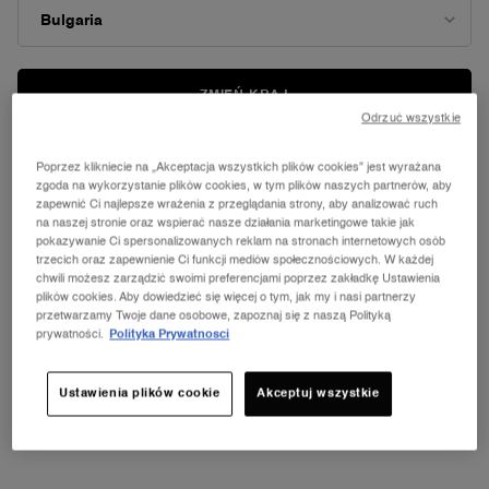
ZMIEŃ KRAJ
Odrzuć wszystkie
Poprzez klikniecie na „Akceptacja wszystkich plików cookies” jest wyrażana
zgoda na wykorzystanie plików cookies, w tym plików naszych partnerów, aby
zapewnić Ci najlepsze wrażenia z przeglądania strony, aby analizować ruch
na naszej stronie oraz wspierać nasze działania marketingowe takie jak
pokazywanie Ci spersonalizowanych reklam na stronach internetowych osób
trzecich oraz zapewnienie Ci funkcji mediów społecznościowych. W każdej
chwili możesz zarządzić swoimi preferencjami poprzez zakładkę Ustawienia
plików cookies. Aby dowiedzieć się więcej o tym, jak my i nasi partnerzy
przetwarzamy Twoje dane osobowe, zapoznaj się z naszą Polityką
prywatności.
Polityka Prywatnosci
Ustawienia plików cookie
Akceptuj wszystkie
NOWOŚĆ LA VIE EST BELLE VERY
CHERRY
ⓘ
Odkryj nowy zapach Very Cherry z kultowej linii
perfum La Vie Est Belle! Kup pojemność od 30 ml i
odbierz kosmetyczkę oraz mini produkt w