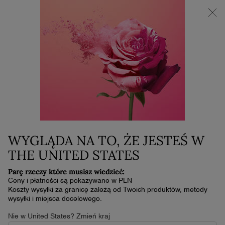
NOWOŚĆ LA VIE EST BELLE VERY CHERRY | KOSMETYCZKA +
MINI PRODUKT W PREZENCIE PRZY ZAKUPIE ZAPACHU OD
30 ML
0
Mój
0 produkt
koszyk
Główna zawartość
Home
GWP
HAPPINESS LANCÔME TOTE
BAG
0,00 zł
W magazynie
WYGLĄDA NA TO, ŻE JESTEŚ W
THE UNITED STATES
Parę rzeczy które musisz wiedzieć:
Ceny i płatności są pokazywane w PLN
Koszty wysyłki za granicę zależą od Twoich produktów, metody
wysyłki i miejsca docelowego.
Nie w United States? Zmień kraj