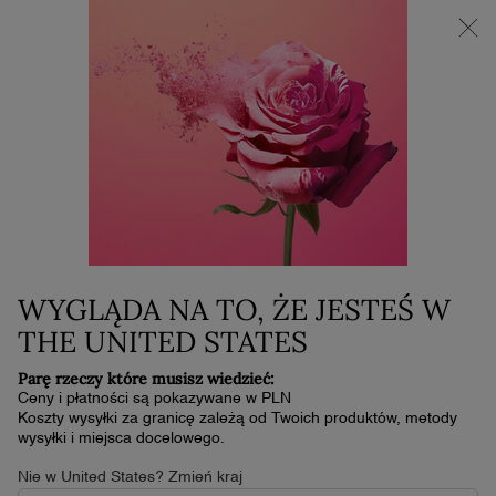
NOWOŚĆ LA VIE EST BELLE VERY CHERRY | KOSMETYCZKA +
MINI PRODUKT W PREZENCIE PRZY ZAKUPIE ZAPACHU OD
30 ML
0
Mój
0 produkt
koszyk
Główna zawartość
...
Do Ust
Pomadki
L'ABSOLU ROUGE CREAM
199,00 zł
W magazynie
DO 18 GODZIN TRWAŁOŚCI, ŚWIETLISTE WYKOŃCZENIE I
WYGLĄDA NA TO, ŻE JESTEŚ W
JEDWABISTA KONSYSTENCJA
THE UNITED STATES
4.6
(1728)
Napisz recenzję
4.6
Parę rzeczy które musisz wiedzieć:
z
5
Ceny i płatności są pokazywane w PLN
gwiazdek,
Koszty wysyłki za granicę zależą od Twoich produktów, metody
średnia
wysyłki i miejsca docelowego.
wartość
oceny.
Nie w United States? Zmień kraj
Read