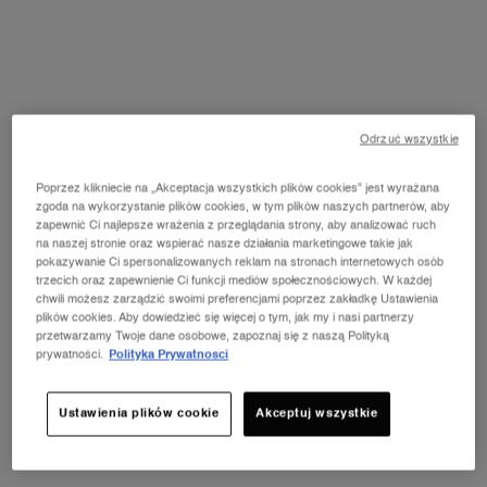
Wybierz Kolor
Wybierz kolor dla L'ABSOLU ROUGE CREAM
1 - Universelle
Odrzuć wszystkie
Poprzez klikniecie na „Akceptacja wszystkich plików cookies” jest wyrażana
zgoda na wykorzystanie plików cookies, w tym plików naszych partnerów, aby
Wybrano
Wariant produktu jest niedostępny!
Wybrano
274 - French-Tea, 2 of 30
Wybrano
Wariant produktu jest niedostępny!
Wybrano
Wariant produktu jest niedostępny!
Wybrano
011 Rose Nature, 5 of 30
Wybrano
Wariant produktu jest niedo
Wybrano
Wariant produktu
zapewnić Ci najlepsze wrażenia z przeglądania strony, aby analizować ruch
na naszej stronie oraz wspierać nasze działania marketingowe takie jak
pokazywanie Ci spersonalizowanych reklam na stronach internetowych osób
Wybrano
Wariant produktu jest niedostępny!
Wybrano
Wariant produktu jest niedostępny!
Wybrano
1 - Universelle, 10 of 30
Wybrano
6 - Rose-Nu, 11 of 30
Wybrano
7 - Bouquet-Nocturne, 12 of 30
Wybrano
8 - La-Vie-Est-Belle, 13 of 3
Wybrano
66 - Orange-Conf
trzecich oraz zapewnienie Ci funkcji mediów społecznościowych. W każdej
chwili możesz zarządzić swoimi preferencjami poprzez zakładkę Ustawienia
plików cookies. Aby dowiedzieć się więcej o tym, jak my i nasi partnerzy
Wybrano
Wariant produktu jest niedostępny!
Wybrano
Wariant produktu jest niedostępny!
Wybrano
Wariant produktu jest niedostępny!
Wybrano
132 - Caprice-De-Rouge, 18 of 30
Wybrano
Wariant produktu jest niedostępny!
Wybrano
Wariant produktu jest niedo
Wybrano
238 - Si-Seuleme
przetwarzamy Twoje dane osobowe, zapoznaj się z naszą Polityką
prywatności.
Polityka Prywatnosci
Wybrano
250 - Tendre-Mirage, 22 of 30
Wybrano
Wariant produktu jest niedostępny!
Wybrano
Wariant produktu jest niedostępny!
Ustawienia plików cookie
Akceptuj wszystkie
Zobacz wszystko
shades